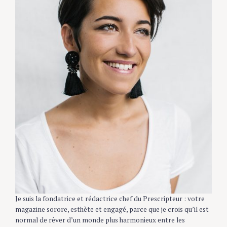
S
e
Je suis la fondatrice et rédactrice chef du Prescripteur :
a
votre magazine sorore, esthète et engagé, parce que je crois
r
qu’il est normal de rêver d’un monde plus harmonieux entre
c
les femmes, les hommes et la Terre. Parce qu’il est toujours
h