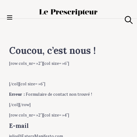
S
k
i
Le Prescripteur
p
S
t
e
a
o
r
c
c
Coucou, c’est nous !
o
h
n
De la beauté sans chichi, du bien-être sans bullshit,
[row cols_nr= »2″][col size= »6″]
t
du s*xe sans complexe, et surtout des femmes sans
e
limite !
n
[/col][col size= »6″]
t
Addresse email :
Erreur :
Formulaire de contact non trouvé !
[/col][/row]
[row cols_nr= »2″][col size= »4″]
E-mail
julia@EatersManifesto.com