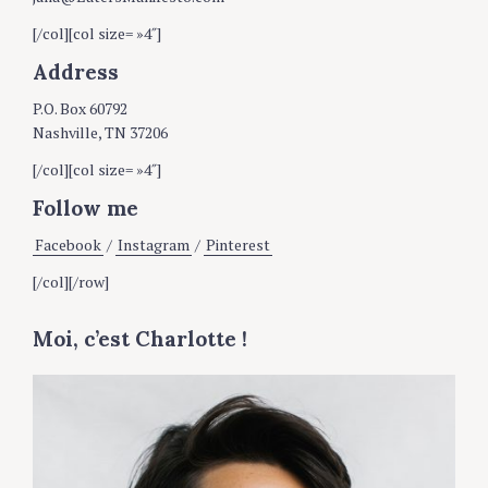
[/col][col size= »4″]
Address
P.O. Box 60792
Nashville, TN 37206
[/col][col size= »4″]
Follow me
Facebook
/
Instagram
/
Pinterest
[/col][/row]
Moi, c’est Charlotte !