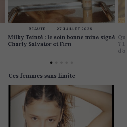
BEAUTÉ
M
27 JUILLET 2026
A
Milky Teinté : le soin bonne mine signé
Que
I
N
Charly Salvator et Firn
? L
C
A
d’o
T
E
G
O
R
Y
Ces femmes sans limite