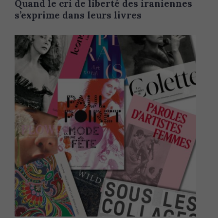
Quand le cri de liberté des iraniennes
I
N
s’exprime dans leurs livres
C
A
T
E
G
O
R
Y