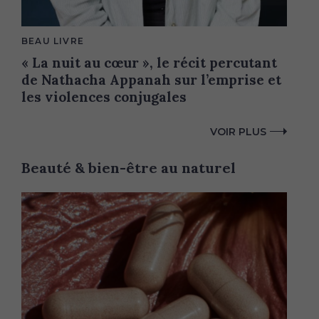
M
BEAU LIVRE
A
« La nuit au cœur », le récit percutant
I
N
de Nathacha Appanah sur l’emprise et
C
A
les violences conjugales
T
E
G
VOIR PLUS
O
R
Y
Beauté & bien-être au naturel