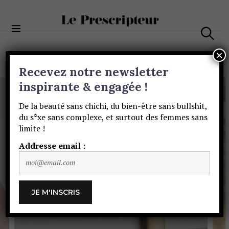
S
k
i
Le Prescripteur
p
S
t
e
×
a
o
Recevez notre newsletter
r
c
c
H
o
inspirante & engagée !
h
o
n
De la beauté sans chichi, du bien-être sans bullshit,
t
m
du s*xe sans complexe, et surtout des femmes sans
e
e
limite !
n
t
Addresse email :