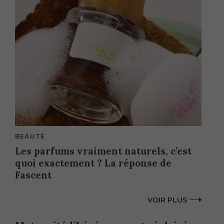
M
BEAUTÉ
S
A
Les parfums vraiment naturels, c’est
I
e
N
quoi exactement ? La réponse de
a
C
A
Fascent
r
T
c
E
G
h
VOIR PLUS
O
f
R
Y
o