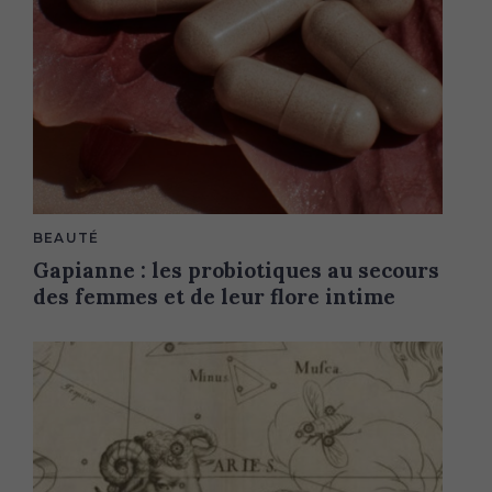
M
BEAUTÉ
A
Gapianne : les probiotiques au secours
I
N
des femmes et de leur flore intime
C
A
T
E
G
O
R
Y