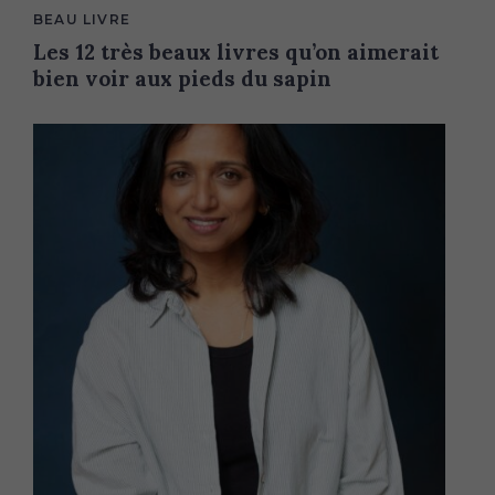
M
BEAU LIVRE
A
Les 12 très beaux livres qu’on aimerait
I
N
bien voir aux pieds du sapin
C
A
T
E
G
O
R
Y