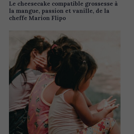
Le cheesecake compatible grossesse à
I
N
la mangue, passion et vanille, de la
C
A
cheffe Marion Flipo
T
E
G
O
R
Y