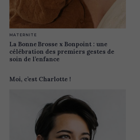
M
MATERNITE
A
La Bonne Brosse x Bonpoint : une
I
N
célébration des premiers gestes de
C
A
soin de l’enfance
T
E
G
O
Moi, c’est Charlotte !
R
Y