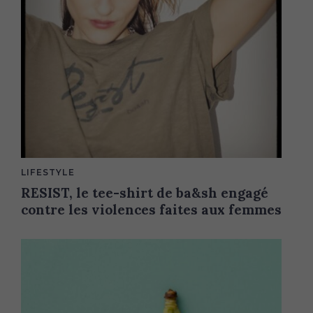
M
LIFESTYLE
A
RESIST, le tee-shirt de ba&sh engagé
I
N
contre les violences faites aux femmes
C
A
T
E
G
O
R
Y