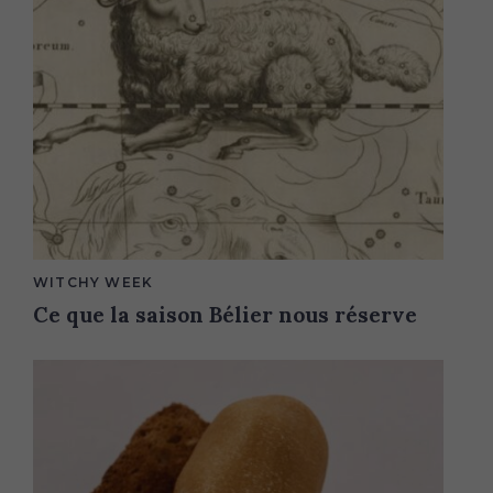
M
WITCHY WEEK
A
Ce que la saison Bélier nous réserve
I
N
C
A
T
E
G
O
R
Y