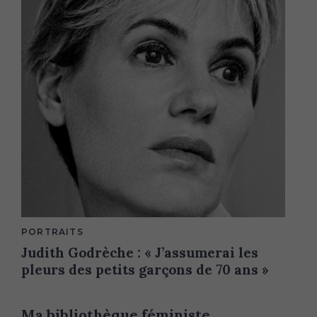
M
PORTRAITS
A
Judith Godrèche : « J’assumerai les
I
N
pleurs des petits garçons de 70 ans »
C
A
T
E
G
Ma bibliothèque féministe