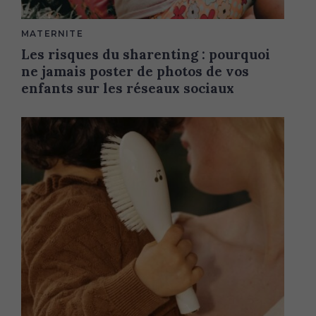
M
MATERNITE
A
Les risques du sharenting : pourquoi
I
N
ne jamais poster de photos de vos
C
A
enfants sur les réseaux sociaux
T
E
G
O
R
Y