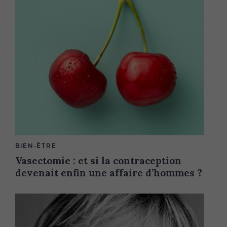
M
BIEN-ÊTRE
A
Vasectomie : et si la contraception
I
N
devenait enfin une affaire d’hommes ?
C
A
T
E
G
O
R
Y