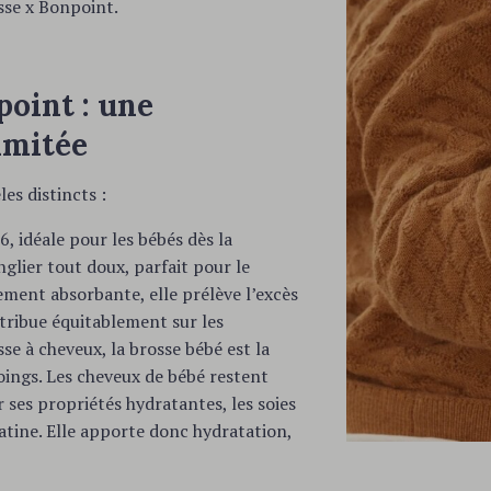
sse x Bonpoint.
point : une
imitée
es distincts :
, idéale pour les bébés dès la
nglier tout doux, parfait pour le
rement absorbante, elle prélève l’excès
stribue équitablement sur les
se à cheveux, la brosse bébé est la
oings. Les cheveux de bébé restent
ses propriétés hydratantes, les soies
ratine. Elle apporte donc hydratation,