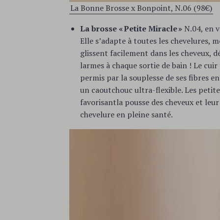
c
La Bonne Brosse x Bonpoint, N.06 (98€)
h
f
La brosse « Petite Miracle »
N.04, en ve
o
Elle s’adapte à toutes les chevelures, mê
r
glissent facilement dans les cheveux, d
:
larmes à chaque sortie de bain ! Le cui
permis par la souplesse de ses fibres en
un caoutchouc ultra-flexible. Les petit
favorisantla pousse des cheveux et leu
chevelure en pleine santé.