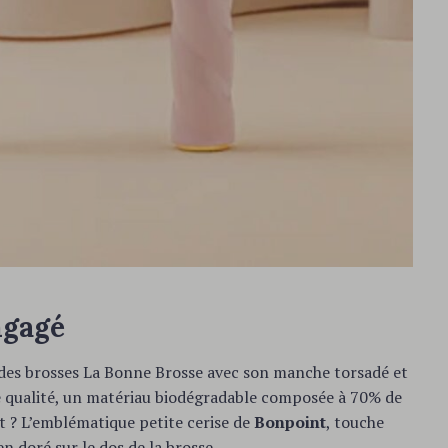
ngagé
 des brosses La Bonne Brosse avec son manche torsadé et
te qualité, un matériau biodégradable composée à 70% de
out ? L’emblématique petite cerise de
Bonpoint
, touche
n doré sur le dos de la brosse.