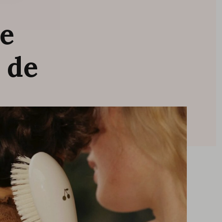
e
s
de