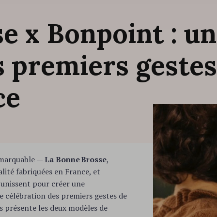
se
x
Bonpoint
:
un
s
premiers
geste
ce
remarquable —
La Bonne Brosse
,
lité fabriquées en France, et
’unissent pour créer une
 célébration des premiers gestes de
s présente les deux modèles de