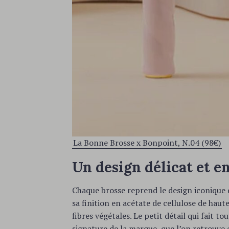
La Bonne Brosse x Bonpoint, N.04 (98€)
Un design délicat et e
Chaque brosse reprend le design iconique
sa finition en acétate de cellulose de hau
fibres végétales. Le petit détail qui fait t
signature de la marque, que l’on retrouve e