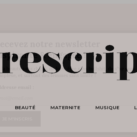
BEAUTÉ SANS NIAISERIE, BIEN-ÊTRE SANS BULLSHIT, S*
ET DES HOMMES SANS LIMITE !
S
BEAUTÉ
MATERNITE
MUSIQUE
ecevez notre newsletter
nspirante & engagée !
 la beauté sans chichi, du bien-être sans bullshit, du s*xe sans
mplexe, et surtout des femmes sans limite !
scripteur
dresse email :
BEAUTÉ
MATERNITE
MUSIQUE