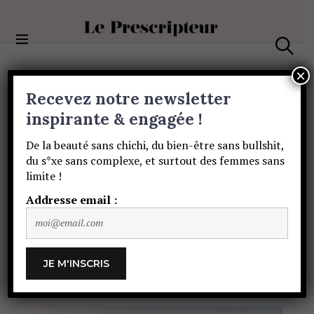
S
k
i
Le Prescripteur
p
S
t
e
×
a
o
Recevez notre newsletter
r
c
c
BEAUTÉ
o
inspirante & engagée !
h
Des
solaires
«
n
De la beauté sans chichi, du bien-être sans bullshit,
t
du s*xe sans complexe, et surtout des femmes sans
e
ocean-friendly
»
limite !
n
t
Addresse email :
pour
un
été
autrement
MARIE MASUYER
15 JUIN 2020