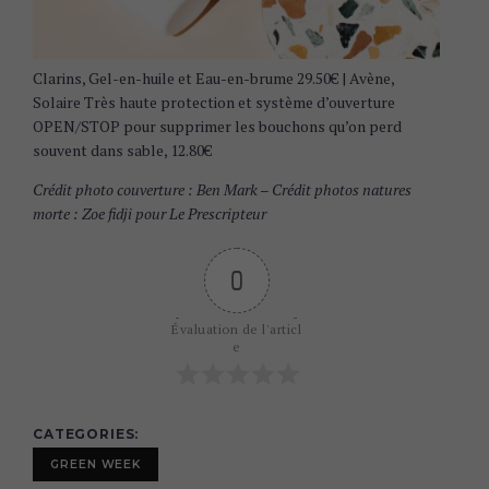
S
e
a
Clarins, Gel-en-huile et Eau-en-brume 29.50€ | Avène,
r
Solaire Très haute protection et système d’ouverture
c
OPEN/STOP pour supprimer les bouchons qu’on perd
h
souvent dans sable, 12.80€
f
o
Crédit photo couverture : Ben Mark – Crédit photos natures
r
morte : Zoe fidji pour Le Prescripteur
:
0
Évaluation de l'articl
e
CATEGORIES
GREEN WEEK