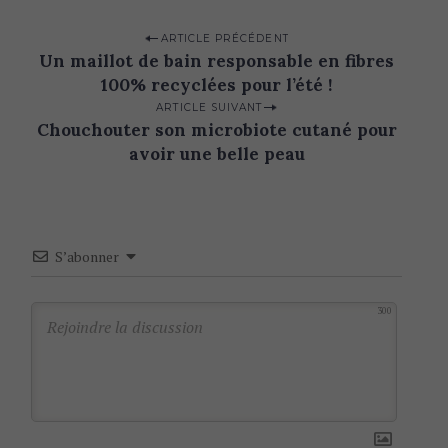
P
ARTICLE PRÉCÉDENT
Un maillot de bain responsable en fibres
o
100% recyclées pour l’été !
s
ARTICLE SUIVANT
t
Chouchouter son microbiote cutané pour
n
avoir une belle peau
a
v
i
S’abonner
g
a
300
t
i
o
n