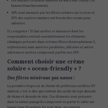
Les massifs coralliens meurent en 48h à leur contact (le
fameux blanchissement).
10% sont menacés par les filtres solaires sur la terre et
25% des espèces marines ont besoin des coraux pour
subsister.
Il y a urgence ! Il faut arrêter ce massacre dont les
responsables restent essentiellement les éléments
chimiques présents dans certains filtres (benzophénone 2,
oxybenzone) mais aussi les parabènes, silicones et autres
substances nocives composant parfois nos SPF.
Comment choisir une crème
solaire « ocean-friendly » ?
Des filtres minéraux pas nanos :
La première étape est de choisir de préférence un filtre UV
minéral, c’est-à-dire qui contient des actifs du type dioxyde
de titane et dioxyde de zinc. Ces éléments sont présents
dans la nature puisqu’ils composent en partie le sable sur
lequel nous lézardons. Ils sont donc, en principe,