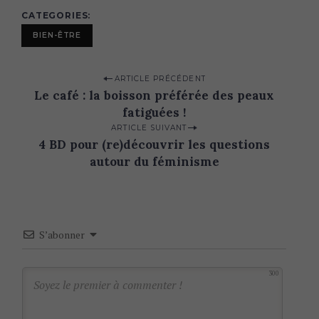
CATEGORIES
BIEN-ÊTRE
P
ARTICLE PRÉCÉDENT
Le café : la boisson préférée des peaux
o
fatiguées !
s
ARTICLE SUIVANT
t
4 BD pour (re)découvrir les questions
n
autour du féminisme
a
v
i
S’abonner
g
a
300
t
i