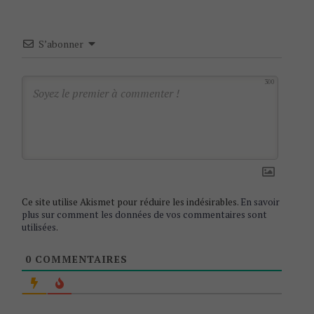
a
v
S’abonner
i
g
300
a
t
i
o
n
Ce site utilise Akismet pour réduire les indésirables.
En savoir
plus sur comment les données de vos commentaires sont
utilisées
.
0
COMMENTAIRES