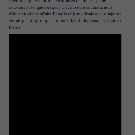
L’écologie par exemple, les affaires de famille, je me
souviens aussi que lorsque j’ai écrit cette chanson, nous
étions en pleine affaire Benalla et je me disais que le sujet ne
vivrait pas longtemps, comme d’habitude, « jusqu’ici tout va
bien ».