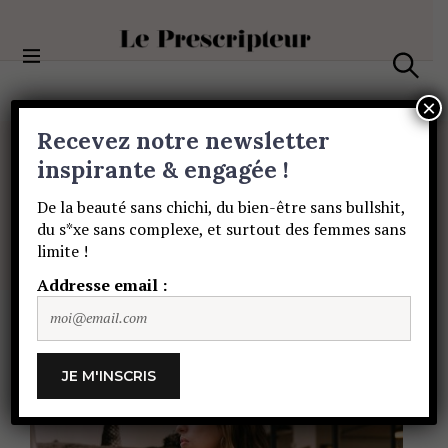
S
k
i
Le Prescripteur
p
S
t
e
×
a
o
Recevez notre newsletter
r
c
c
PORTRAITS
o
inspirante & engagée !
h
Juste
Clou
n
De la beauté sans chichi, du bien-être sans bullshit,
t
du s*xe sans complexe, et surtout des femmes sans
e
PAULINE DE SAINT SAUVEUR
16 NOVEMBRE
limite !
n
2021
t
Addresse email :