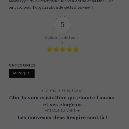
Jakovsky pour Le Prescripteur.
Merci à Astrid et au label Tôt
ou Tard pour l’organisation de cette interview !
5
Évaluation de l'articl
e
CATEGORIES
MUSIQUE
P
ARTICLE PRÉCÉDENT
Clio, la voix cristalline qui chante l’amour
o
et ses chagrins
s
ARTICLE SUIVANT
t
Les nouveaux déos Respire sont là !
n