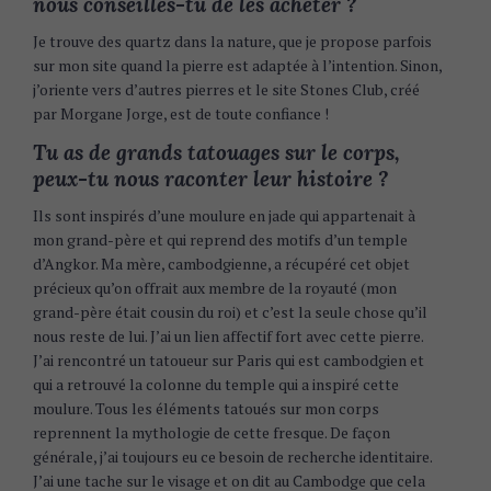
nous conseilles-tu de les acheter ?
c
h
Je trouve des quartz dans la nature, que je propose parfois
f
sur mon site quand la pierre est adaptée à l’intention. Sinon,
o
j’oriente vers d’autres pierres et le site Stones Club, créé
r
par Morgane Jorge, est de toute confiance !
:
Tu as de grands tatouages sur le corps,
peux-tu nous raconter leur histoire ?
Ils sont inspirés d’une moulure en jade qui appartenait à
mon grand-père et qui reprend des motifs d’un temple
d’Angkor. Ma mère, cambodgienne, a récupéré cet objet
précieux qu’on offrait aux membre de la royauté (mon
grand-père était cousin du roi) et c’est la seule chose qu’il
nous reste de lui. J’ai un lien affectif fort avec cette pierre.
J’ai rencontré un tatoueur sur Paris qui est cambodgien et
qui a retrouvé la colonne du temple qui a inspiré cette
moulure. Tous les éléments tatoués sur mon corps
reprennent la mythologie de cette fresque. De façon
générale, j’ai toujours eu ce besoin de recherche identitaire.
J’ai une tache sur le visage et on dit au Cambodge que cela