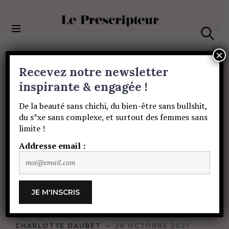
S
k
i
Le Prescripteur
p
S
t
e
×
a
o
Recevez notre newsletter
r
c
c
BEAUTÉ
o
inspirante & engagée !
h
Le
rituel
de
n
De la beauté sans chichi, du bien-être sans bullshit,
t
du s*xe sans complexe, et surtout des femmes sans
e
fumigation
à
limite !
n
t
Addresse email :
réaliser
pour
Halloween
par
Hana
Kana
CHARLOTTE DAUBET
28 OCTOBRE 2021