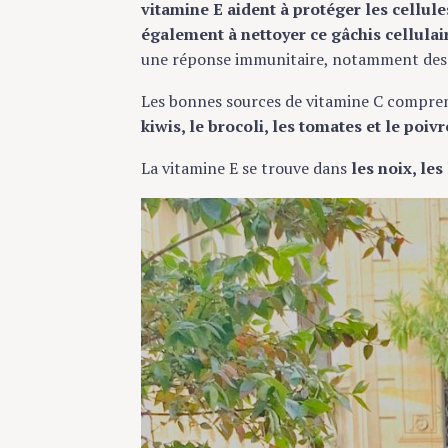
vitamine E aident à protéger les cellules
également à nettoyer ce gâchis cellula
une réponse immunitaire, notamment des 
Les bonnes sources de vitamine C compr
kiwis, le brocoli, les tomates et le poivr
La vitamine E se trouve dans
les noix, les
S
e
a
r