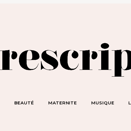
BEAUTÉ SANS NIAISERIE, BIEN-ÊTRE SANS BULLSHIT, S*
ET DES HOMMES SANS LIMITE !
S
BEAUTÉ
MATERNITE
MUSIQUE
ecevez notre newsletter
nspirante & engagée !
 la beauté sans chichi, du bien-être sans bullshit, du s*xe sans
mplexe, et surtout des femmes sans limite !
scripteur
dresse email :
BEAUTÉ
MATERNITE
MUSIQUE