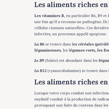
Les aliments riches e
Les vitamines B
, en particulier B6, B9 e
une fois qu’il a reconnu un pathogène. Ils 
cellules «tueuses naturelles». Ces dernièr
infectées, un processus appelé apoptose.
La B6
se trouve dans l
es céréales (privil
légumineuses
, les l
égumes verts, les frui
Le B9
(folate) est abondant dans les
légum
La B12
(cyanocobalamine) se trouve dans 
Les aliments riches e
Lorsque votre corps combat une infection, i
oxydatif conduit à la production de radicau
provoquant une fuite du contenu dans les 