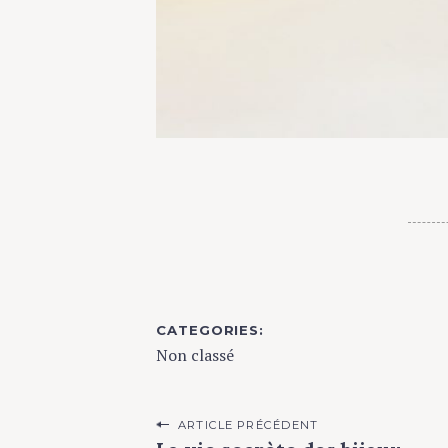
f
o
r
:
É
CATEGORIES
Non classé
P
ARTICLE PRÉCÉDENT