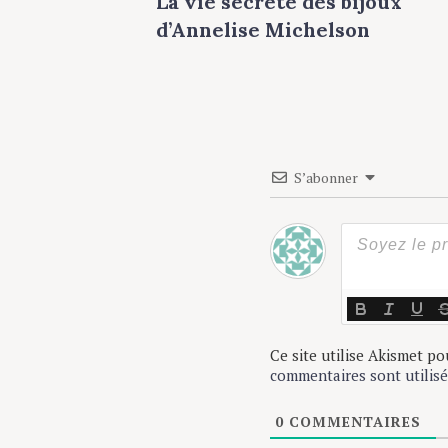
La vie secrète des bijoux
o
d’Annelise Michelson
s
t
n
a
S’abonner
v
i
g
a
t
Ce site utilise Akismet pou
i
commentaires sont utilisé
o
0
COMMENTAIRES