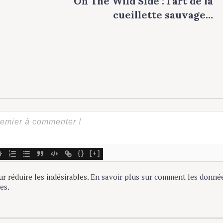
On The Wild Side : l’art de la
cueillette sauvage…
{}
[+]
r réduire les indésirables.
En savoir plus sur comment les donnée
es
.