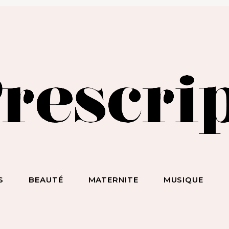
BEAUTÉ SANS NIAISERIE, BIEN-ÊTRE SANS BULLSHIT, S*
ET DES HOMMES SANS LIMITE !
S
BEAUTÉ
MATERNITE
MUSIQUE
ecevez notre newsletter
nspirante & engagée !
 la beauté sans chichi, du bien-être sans bullshit, du s*xe sans
mplexe, et surtout des femmes sans limite !
scripteur
dresse email :
BEAUTÉ
MATERNITE
MUSIQUE