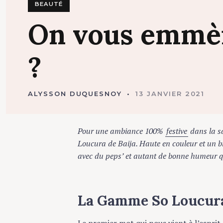
BEAUTÉ
On
vous
emmè
?
ALYSSON DUQUESNOY
13 JANVIER 2021
Pour une ambiance 100%
festive
dans la sall
Loucura de Baija. Haute en couleur et un brin 
avec du peps’ et autant de bonne humeur qu’à
La Gamme So Loucura 
Le premier mot qui nous vient à l’esprit :