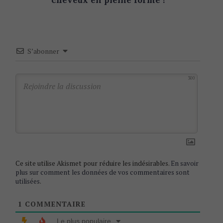
n
a
v
i
S’abonner
g
a
300
t
i
o
n
Ce site utilise Akismet pour réduire les indésirables.
En savoir
plus sur comment les données de vos commentaires sont
utilisées
.
1
COMMENTAIRE
Le plus populaire