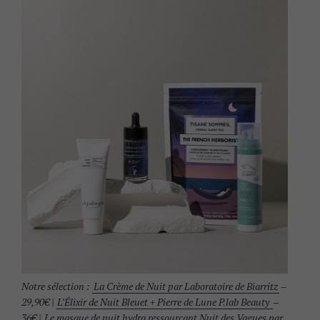
c
h
f
o
r
:
Notre sélection :
La Crème de Nuit par Laboratoire de Biarritz
–
29,90€ |
L’Élixir de Nuit Bleuet + Pierre de Lune P.lab Beauty
–
36€ |
Le masque de nuit hydra ressourçant Nuit des Vagues par