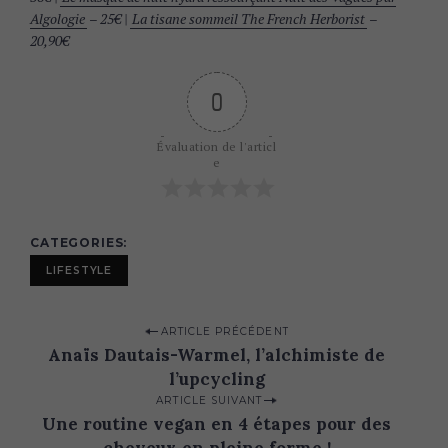
Algologie
– 25€ |
La tisane sommeil The French Herborist
–
20,90€
0
Évaluation de l'articl
e
CATEGORIES
LIFESTYLE
P
ARTICLE PRÉCÉDENT
Anaïs Dautais-Warmel, l’alchimiste de
o
l’upcycling
s
ARTICLE SUIVANT
t
Une routine vegan en 4 étapes pour des
cheveux en pleine forme !