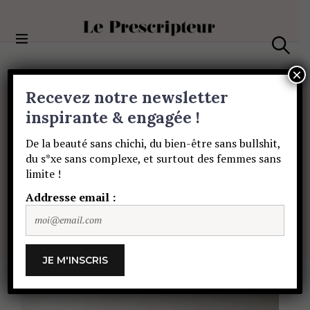
S
k
i
Le Prescripteur
p
S
t
e
×
a
o
Recevez notre newsletter
r
c
c
BEAUTÉ
o
inspirante & engagée !
h
Votre
nouvelle
n
De la beauté sans chichi, du bien-être sans bullshit,
t
du s*xe sans complexe, et surtout des femmes sans
e
routine
skincare
limite !
n
t
Addresse email :
printanière
JULIE BESANÇON
21 MARS 2021