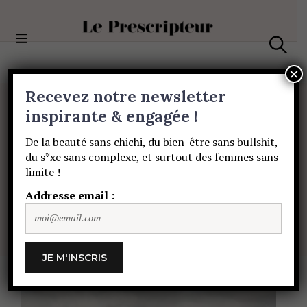
S
k
i
Le Prescripteur
p
S
t
e
×
a
o
Recevez notre newsletter
r
c
c
BIEN-ÊTRE
o
inspirante & engagée !
h
5
raisons
pour
n
De la beauté sans chichi, du bien-être sans bullshit,
t
du s*xe sans complexe, et surtout des femmes sans
e
s’inspirer
de
l’âme
limite !
n
t
Addresse email :
des
Celtes
!
SOPHIE HÉROLT PETITPAS
16 JUIN 2021