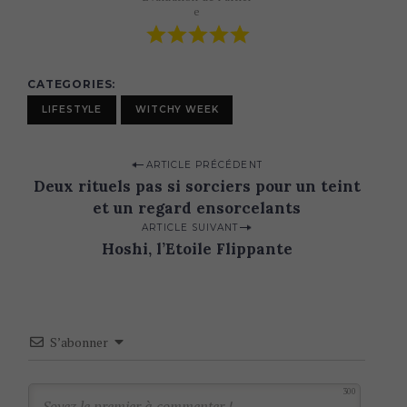
e
S
CATEGORIES
e
LIFESTYLE
WITCHY WEEK
a
r
P
c
ARTICLE PRÉCÉDENT
Deux rituels pas si sorciers pour un teint
h
o
f
et un regard ensorcelants
s
o
ARTICLE SUIVANT
t
r
Hoshi, l’Etoile Flippante
:
n
a
v
S’abonner
i
g
300
a