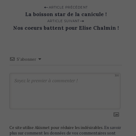
P
ARTICLE PRÉCÉDENT
La boisson star de la canicule !
o
ARTICLE SUIVANT
s
Nos coeurs battent pour Elise Chalmin !
t
n
a
S’abonner
v
i
300
g
a
t
i
o
n
Ce site utilise Akismet pour réduire les indésirables.
En savoir
plus sur comment les données de vos commentaires sont