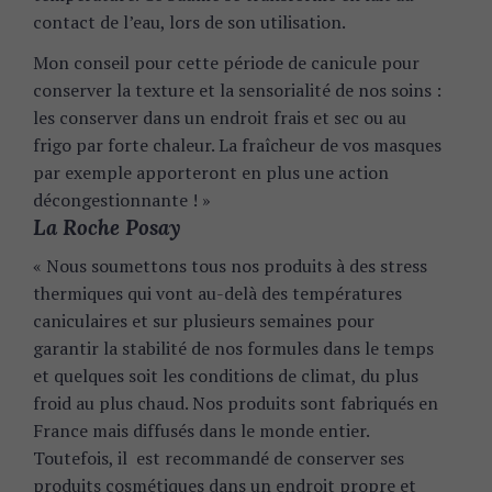
contact de l’eau, lors de son utilisation.
Mon conseil pour cette période de canicule pour
conserver la texture et la sensorialité de nos soins :
les conserver dans un endroit frais et sec ou au
frigo par forte chaleur. La fraîcheur de vos masques
par exemple apporteront en plus une action
décongestionnante ! »
S
La Roche Posay
e
a
« Nous soumettons tous nos produits à des stress
r
thermiques qui vont au-delà des températures
c
caniculaires et sur plusieurs semaines pour
h
garantir la stabilité de nos formules dans le temps
f
o
et quelques soit les conditions de climat, du plus
r
froid au plus chaud. Nos produits sont fabriqués en
:
France mais diffusés dans le monde entier.
Toutefois, il est recommandé de conserver ses
produits cosmétiques dans un endroit propre et