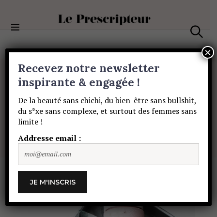
S
k
i
Le Prescripteur
p
S
t
e
×
a
o
Recevez notre newsletter
r
c
c
BEAUTÉ
o
inspirante & engagée !
h
Alerte
canicule
n
De la beauté sans chichi, du bien-être sans bullshit,
t
du s*xe sans complexe, et surtout des femmes sans
e
dans
mon
vanity
!
limite !
n
t
Addresse email :
SOPHIE HÉROLT PETITPAS
21 JUILLET 2019