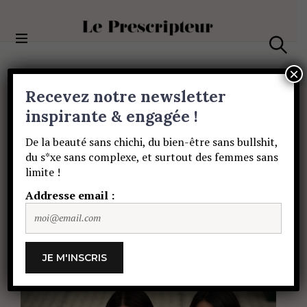
S
k
i
Le Prescripteur
p
S
t
e
×
a
o
Recevez notre newsletter
r
c
c
BEAUTÉ
o
inspirante & engagée !
h
MAMAN
COOL
–
n
De la beauté sans chichi, du bien-être sans bullshit,
t
du s*xe sans complexe, et surtout des femmes sans
e
La
beauté
de
mère
limite !
n
t
Addresse email :
en
filles
by
Terry
de
Gunzburg
MARIE MASUYER
2 MAI 2017