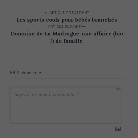
P
ARTICLE PRÉCÉDENT
Les sports cools pour bébés branchés
o
ARTICLE SUIVANT
s
Domaine de La Madrague, une affaire (bio
t
!) de famille
n
a
v
S’abonner
i
S
e
g
a
300
a
r
t
c
h
i
f
o
o
n
r
: