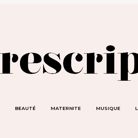
BEAUTÉ SANS NIAISERIE, BIEN-ÊTRE SANS BULLSHIT, S*
ET DES HOMMES SANS LIMITE !
S
BEAUTÉ
MATERNITE
MUSIQUE
ecevez notre newsletter
nspirante & engagée !
 la beauté sans chichi, du bien-être sans bullshit, du s*xe sans
mplexe, et surtout des femmes sans limite !
scripteur
dresse email :
BEAUTÉ
MATERNITE
MUSIQUE