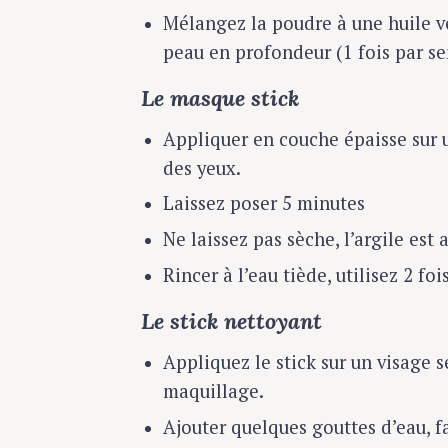
c
Mélangez la poudre à une huile v
h
peau en profondeur (1 fois par s
f
o
Le masque stick
r
:
Appliquer en couche épaisse sur 
des yeux.
Laissez poser 5 minutes
Ne laissez pas sèche, l’argile est 
Rincer à l’eau tiède, utilisez 2 fo
Le stick nettoyant
Appliquez le stick sur un visage
maquillage.
Ajouter quelques gouttes d’eau, f