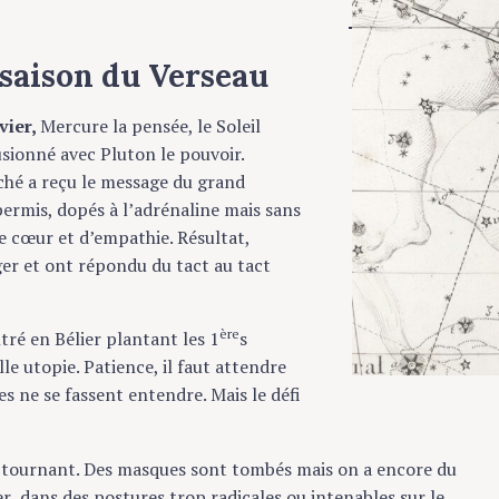
 saison du Verseau
vier,
Mercure la pensée, le Soleil
fusionné avec Pluton le pouvoir.
ché a reçu le message du grand
 permis, dopés à l’adrénaline mais sans
e cœur et d’empathie. Résultat,
ger et ont répondu du tact au tact
ère
ré en Bélier plantant les 1
s
e utopie. Patience, il faut attendre
s ne se fassent entendre. Mais le défi
tournant. Des masques sont tombés mais on a encore du
 dans des postures trop radicales ou intenables sur le