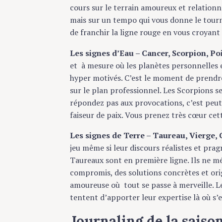
c
cours sur le terrain amoureux et relationn
h
mais sur un tempo qui vous donne le tourni
f
de franchir la ligne rouge en vous croyant
o
r
Les signes d’Eau – Cancer, Scorpion, Po
:
et à mesure où les planètes personnelles 
hyper motivés. C’est le moment de prendre
sur le plan professionnel. Les Scorpions s
répondez pas aux provocations, c’est peut
faiseur de paix. Vous prenez très cœur cett
Les signes de Terre – Taureau, Vierge,
jeu même si leur discours réalistes et pra
Taureaux sont en première ligne. Ils ne mé
compromis, des solutions concrètes et orig
amoureuse où tout se passe à merveille. Le
tentent d’apporter leur expertise là où s’e
Journaling
de la saiso