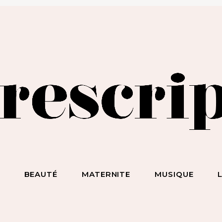
BEAUTÉ SANS NIAISERIE, BIEN-ÊTRE SANS BULLSHIT, S*
ET DES HOMMES SANS LIMITE !
S
BEAUTÉ
MATERNITE
MUSIQUE
ecevez notre newsletter
nspirante & engagée !
 la beauté sans chichi, du bien-être sans bullshit, du s*xe sans
mplexe, et surtout des femmes sans limite !
scripteur
dresse email :
BEAUTÉ
MATERNITE
MUSIQUE