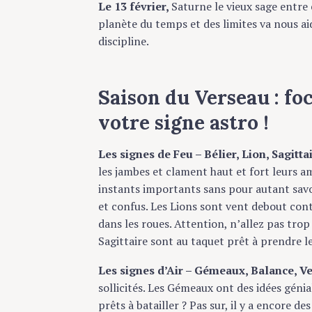
Le 13 février,
Saturne le vieux sage entre e
planète du temps et des limites va nous ai
discipline.
Saison du Verseau : f
oc
votre signe astro !
Les signes de Feu – Bélier, Lion, Sagitta
les jambes et clament haut et fort leurs a
instants importants sans pour autant sav
et confus. Les Lions sont vent debout cont
dans les roues. Attention, n’allez pas trop 
Sagittaire sont au taquet prêt à prendre le
S
e
Les signes d’Air – Gémeaux, Balance, V
a
sollicités. Les Gémeaux ont des idées génia
r
prêts à batailler ? Pas sur, il y a encore 