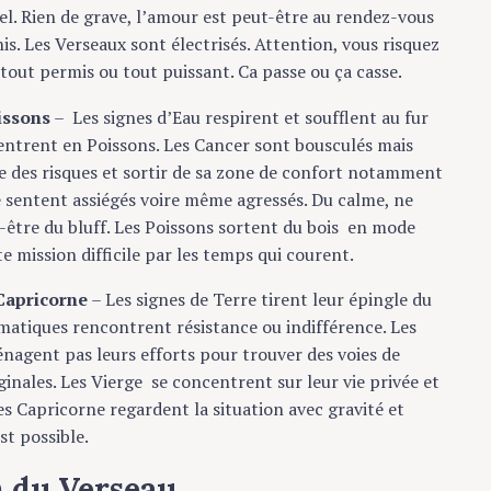
el. Rien de grave, l’amour est peut-être au rendez-vous
s. Les Verseaux sont électrisés. Attention, vous risquez
 tout permis ou tout puissant. Ca passe ou ça casse.
issons
– Les signes d’Eau respirent et soufflent au fur
entrent en Poissons. Les Cancer sont bousculés mais
 des risques et sortir de sa zone de confort notamment
e sentent assiégés voire même agressés. Du calme, ne
-être du bluff. Les Poissons sortent du bois en mode
e mission difficile par les temps qui courent.
 Capricorne
– Les signes de Terre tirent leur épingle du
gmatiques rencontrent résistance ou indifférence. Les
nagent pas leurs efforts pour trouver des voies de
inales. Les Vierge se concentrent sur leur vie privée et
s Capricorne regardent la situation avec gravité et
st possible.
n du Verseau