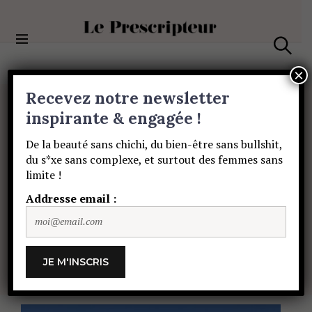
S
k
i
Le Prescripteur
p
S
t
e
×
a
o
Recevez notre newsletter
r
c
c
BEAUTÉ
o
inspirante & engagée !
h
Elémentaire,
les
n
De la beauté sans chichi, du bien-être sans bullshit,
t
du s*xe sans complexe, et surtout des femmes sans
e
sous-vêtements
limite !
n
t
Addresse email :
éthiques
pour
les
kids
de
3
à
12
ans
!
CHARLOTTE DAUBET
30 MAI 2021