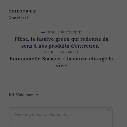
CATEGORIES
Non classé
P
ARTICLE PRÉCÉDENT
Pikoc, la lessive green qui redonne du
o
sens à nos produits d’entretien !
s
ARTICLE SUIVANT
t
Emmanuelle Bouaziz, « la danse change la
n
vie »
a
v
i
S’abonner
g
a
300
t
i