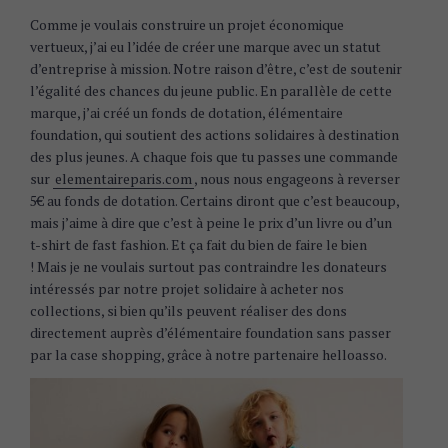
Comme je voulais construire un projet économique
vertueux, j’ai eu l’idée de créer une marque avec un statut
S
d’entreprise à mission. Notre raison d’être, c’est de soutenir
e
l’égalité des chances du jeune public. En parallèle de cette
a
marque, j’ai créé un fonds de dotation, élémentaire
r
foundation, qui soutient des actions solidaires à destination
c
des plus jeunes. A chaque fois que tu passes une commande
h
sur
elementaireparis.com
, nous nous engageons à reverser
f
5€ au fonds de dotation. Certains diront que c’est beaucoup,
o
mais j’aime à dire que c’est à peine le prix d’un livre ou d’un
r
t-shirt de fast fashion. Et ça fait du bien de faire le bien
:
! Mais je ne voulais surtout pas contraindre les donateurs
intéressés par notre projet solidaire à acheter nos
collections, si bien qu’ils peuvent réaliser des dons
directement auprès d’élémentaire foundation sans passer
par la case shopping, grâce à notre partenaire helloasso.