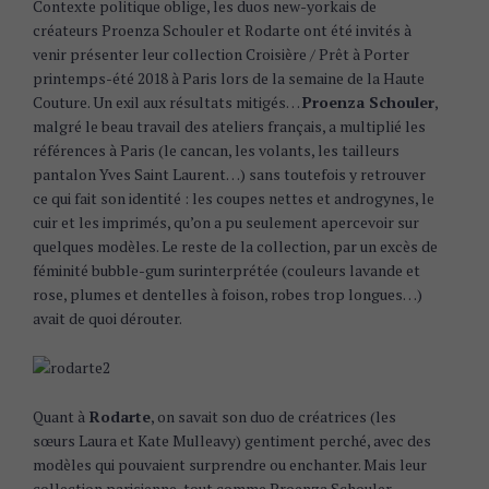
Contexte politique oblige, les duos new-yorkais de
créateurs Proenza Schouler et Rodarte ont été invités à
venir présenter leur collection Croisière / Prêt à Porter
printemps-été 2018 à Paris lors de la semaine de la Haute
Couture. Un exil aux résultats mitigés…
Proenza Schouler
,
malgré le beau travail des ateliers français, a multiplié les
références à Paris (le cancan, les volants, les tailleurs
pantalon Yves Saint Laurent…) sans toutefois y retrouver
ce qui fait son identité : les coupes nettes et androgynes, le
cuir et les imprimés, qu’on a pu seulement apercevoir sur
quelques modèles. Le reste de la collection, par un excès de
féminité bubble-gum surinterprétée (couleurs lavande et
rose, plumes et dentelles à foison, robes trop longues…)
avait de quoi dérouter.
Quant à
Rodarte
, on savait son duo de créatrices (les
sœurs Laura et Kate Mulleavy) gentiment perché, avec des
modèles qui pouvaient surprendre ou enchanter. Mais leur
collection parisienne, tout comme Proenza Schouler,