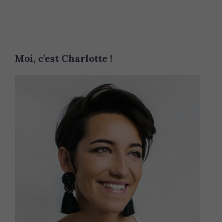
f
o
r
:
Moi, c’est Charlotte !