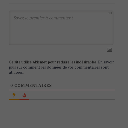
i
g
300
a
t
i
o
n
Ce site utilise Akismet pour réduire les indésirables.
En savoir
plus sur comment les données de vos commentaires sont
utilisées
.
0
COMMENTAIRES
S
e
a
r
c
h