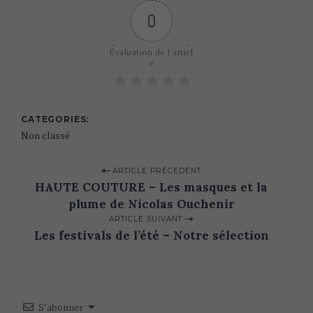
0
Évaluation de l'articl
e
CATEGORIES
Non classé
P
ARTICLE PRÉCÉDENT
HAUTE COUTURE – Les masques et la
o
plume de Nicolas Ouchenir
s
ARTICLE SUIVANT
t
Les festivals de l’été – Notre sélection
n
a
v
S’abonner