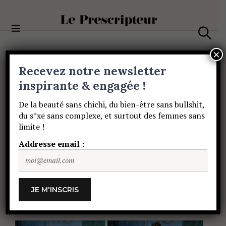
S
k
i
Le Prescripteur
p
S
t
e
×
a
o
Recevez notre newsletter
r
c
c
MODE
o
inspirante & engagée !
h
La
Fashion
Week
n
De la beauté sans chichi, du bien-être sans bullshit,
t
du s*xe sans complexe, et surtout des femmes sans
e
en
quelques
clics
–
limite !
n
t
Addresse email :
Couture
AW2017-
2018
!
PAULINE DE SAINT SAUVEUR
13 JUILLET
2017