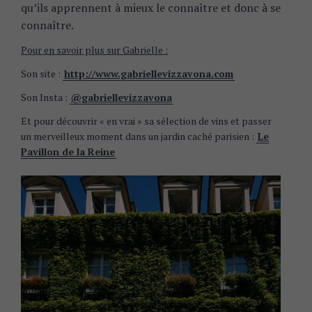
qu’ils apprennent à mieux le connaître et donc à se
connaître.
Pour en savoir plus sur Gabrielle :
Son site :
http://www.gabriellevizzavona.com
Son Insta :
@gabriellevizzavona
Et pour découvrir « en vrai » sa sélection de vins et passer
un merveilleux moment dans un jardin caché parisien :
Le
Pavillon de la Reine