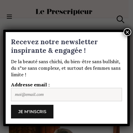
S
k
i
Le Prescripteur
p
S
t
e
×
a
o
Recevez notre newsletter
r
c
c
PORTRAITS
o
inspirante & engagée !
h
Gabrielle
n
De la beauté sans chichi, du bien-être sans bullshit,
t
du s*xe sans complexe, et surtout des femmes sans
e
Vizzavona,
Reine
limite !
n
t
Addresse email :
du
vin
!
PAULINE DE SAINT SAUVEUR
14 OCTOBRE
2018