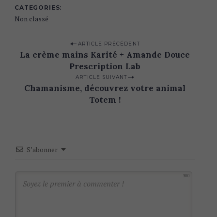
CATEGORIES
Non classé
P
ARTICLE PRÉCÉDENT
La crème mains Karité + Amande Douce
o
Prescription Lab
s
ARTICLE SUIVANT
t
Chamanisme, découvrez votre animal
n
Totem !
a
v
i
S’abonner
g
a
300
t
i
o