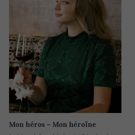
r
c
h
f
o
r
:
Mon héros – Mon héroïne