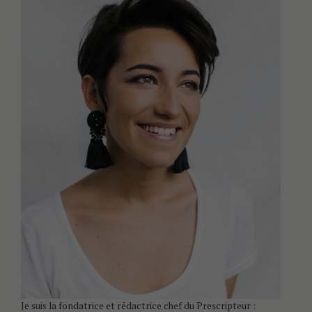
e
a
r
c
h
f
o
r
:
Je suis la fondatrice et rédactrice chef du Prescripteur :