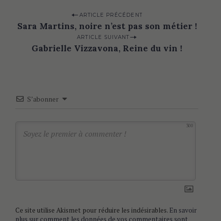
P
ARTICLE PRÉCÉDENT
Sara Martins, noire n’est pas son métier !
o
ARTICLE SUIVANT
s
Gabrielle Vizzavona, Reine du vin !
t
n
a
S’abonner
v
i
300
g
a
t
i
o
n
Ce site utilise Akismet pour réduire les indésirables.
En savoir
plus sur comment les données de vos commentaires sont