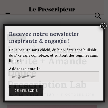
S
k
i
Le Prescripteur
p
S
t
e
×
a
o
Recevez notre newsletter
r
c
c
BEAUTÉ
o
inspirante & engagée !
h
La
crème
mains
n
De la beauté sans chichi, du bien-être sans bullshit,
t
du s*xe sans complexe, et surtout des femmes sans
e
Karité
+
Amande
limite !
n
t
Addresse email :
Douce
Prescription
Lab
TEAM LE PRESCRIPTEUR
11 OCTOBRE 2018