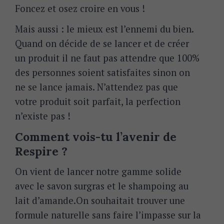
Foncez et osez croire en vous !
S
e
Mais aussi : le mieux est l’ennemi du bien.
a
Quand on décide de se lancer et de créer
r
c
un produit il ne faut pas attendre que 100%
h
des personnes soient satisfaites sinon on
f
ne se lance jamais. N’attendez pas que
o
r
votre produit soit parfait, la perfection
:
n’existe pas !
Comment vois-tu l’avenir de
Respire ?
On vient de lancer notre gamme solide
avec le savon surgras et le shampoing au
lait d’amande.On souhaitait trouver une
formule naturelle sans faire l’impasse sur la