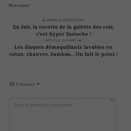
Non classé
P
ARTICLE PRÉCÉDENT
En fait, la recette de la galette des rois,
o
c’est hyper fastoche !
s
ARTICLE SUIVANT
t
Les disques démaquillants lavables en
n
coton, chanvre, bambou… On fait le point !
a
v
i
S’abonner
g
a
300
t
i
o