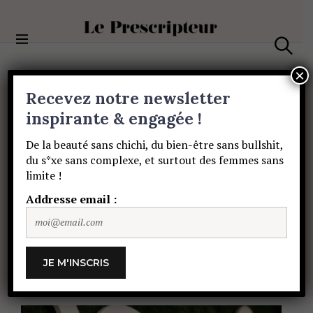
S
k
i
Le Prescripteur
p
S
t
e
×
a
o
Recevez notre newsletter
r
c
c
BEAUTÉ
o
inspirante & engagée !
h
Justine
Hutteau
:
n
De la beauté sans chichi, du bien-être sans bullshit,
t
du s*xe sans complexe, et surtout des femmes sans
e
“Ma
tumeur
à
la
limite !
n
t
Addresse email :
poitrine
a
été
un
déclic.”
ALIÉNOR DE PERIER
5 JANVIER 2020