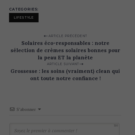
CATEGORIES
LIFESTYLE
P
ARTICLE PRÉCÉDENT
Solaires éco-responsables : notre
o
sélection de crèmes solaires bonnes pour
s
la peau ET la planète
t
ARTICLE SUIVANT
n
Grossesse : les soins (vraiment) clean qui
ont toute notre confiance !
a
v
i
g
S’abonner
a
t
300
i