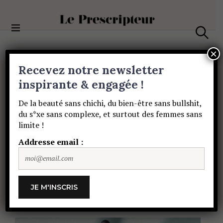
S
k
i
Le Prescripteur
p
S
t
e
×
a
o
Recevez notre newsletter
r
c
c
BEAUTÉ
o
inspirante & engagée !
h
Le
geste
beauté
n
De la beauté sans chichi, du bien-être sans bullshit,
t
du s*xe sans complexe, et surtout des femmes sans
e
qu’on
zappe
limite !
n
t
Addresse email :
toutes,
et
pourtant…
ALIÉNOR DE PERIER
16 DÉCEMBRE 2019