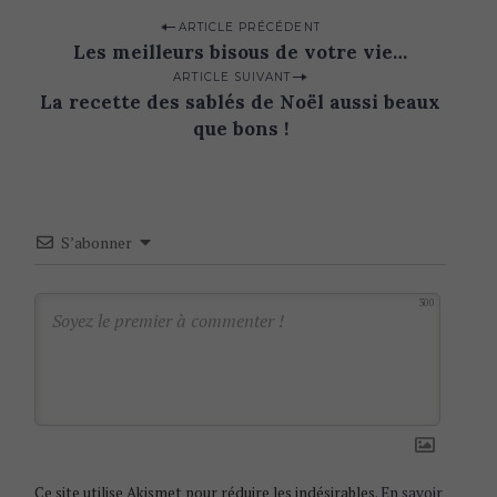
P
ARTICLE PRÉCÉDENT
Les meilleurs bisous de votre vie…
o
ARTICLE SUIVANT
s
La recette des sablés de Noël aussi beaux
t
que bons !
n
a
v
S’abonner
i
g
300
a
t
i
o
n
Ce site utilise Akismet pour réduire les indésirables.
En savoir