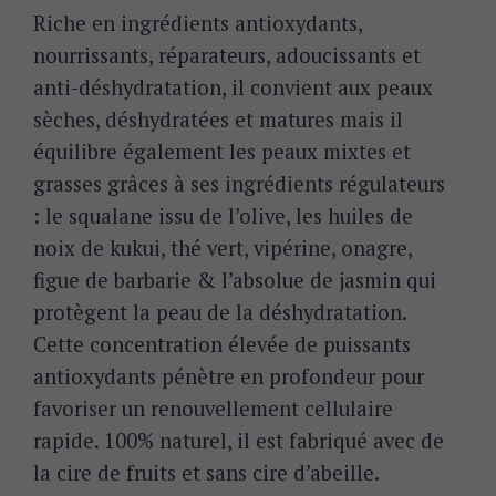
Riche en ingrédients antioxydants,
nourrissants, réparateurs, adoucissants et
anti-déshydratation, il convient aux peaux
sèches, déshydratées et matures mais il
équilibre également les peaux mixtes et
grasses grâces à ses ingrédients régulateurs
: le squalane issu de l’olive, les huiles de
noix de kukui, thé vert, vipérine, onagre,
S
e
figue de barbarie & l’absolue de jasmin qui
a
protègent la peau de la déshydratation.
r
Cette
concentration élevée de puissants
c
antioxydants pénètre en profondeur pour
h
f
favoriser un renouvellement cellulaire
o
rapide. 100% naturel, il est fabriqué avec de
r
la cire de fruits et sans cire d’abeille.
: