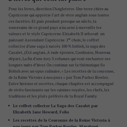
Pour les livres, direction l’Angleterre. Une terre chère au
Capricorne qui apprécie l’art de vivre anglais sous toutes
ces facettes. Et puis pendant presque un siècle, la
souveraine de ce grand pays a incarné à merveille les
valeurs et le style Capricorne. Elizabeth II arborait un
er
puissant Ascendant Capricorne. 1
choix, le coffret
collector d’une saga à succès 100 % british, la saga des
Cazalet, (Eté anglais, A rude épreuve, Confusion, Nouveau
départ, La fin d’une ère). 5 volumes qui vont enchanter ses
longues nuits d’hiver. On continue sur la thématique So
British avec un opus culinaire, « Les recettes de la couronne,
de la Reine Victoire à nos jours » par Tom Parker Bowles.
Entre histoire et recettes, chaque chapitre est accompagné
de récits fascinants sur les cuisines royales, les chefs, les
traditions et les plats préférés de la Royal Family.
Le coffret collector La Saga des Cazalet par
Elizabeth Jane Howard, Folio
S
e
Les recettes de la Couronne de la Reine Victoria à
a
nos jours par Tom Parker Bowles, Marabout