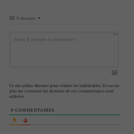
v
i
S’abonner
g
a
300
t
i
o
n
Ce site utilise Akismet pour réduire les indésirables.
En savoir
plus sur comment les données de vos commentaires sont
utilisées
.
0
COMMENTAIRES