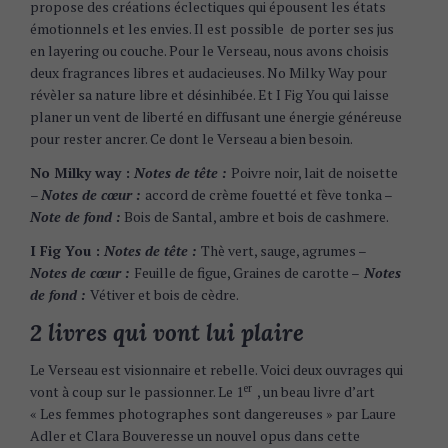
propose des créations éclectiques qui épousent les états
émotionnels et les envies. Il est possible de porter ses jus
en layering ou couche. Pour le Verseau, nous avons choisis
deux fragrances libres et audacieuses. No Milky Way pour
révèler sa nature libre et désinhibée. Et I Fig You qui laisse
planer un vent de liberté en diffusant une énergie généreuse
pour rester ancrer. Ce dont le Verseau a bien besoin.
No Milky way :
Notes de tête :
Poivre noir, lait de noisette
–
Notes de cœur :
accord de crème fouetté et fève tonka –
Note de fond :
Bois de Santal, ambre et bois de cashmere.
I Fig You :
Notes de tête :
Thè vert, sauge, agrumes –
Notes de cœur :
Feuille de figue, Graines de carotte –
Notes
de fond :
Vétiver et bois de cèdre.
2 livres qui vont lui plaire
Le Verseau est visionnaire et rebelle. Voici deux ouvrages qui
er
vont à coup sur le passionner. Le 1
, un beau livre d’art
« Les femmes photographes sont dangereuses » par Laure
Adler et Clara Bouveresse un nouvel opus dans cette