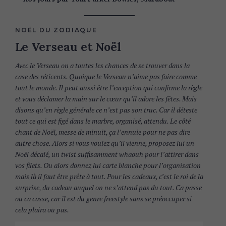
r
c
h
NOËL DU ZODIAQUE
f
Le Verseau et Noël
o
r
Avec le Verseau on a toutes les chances de se trouver dans la
:
case des réticents. Quoique le Verseau n’aime pas faire comme
tout le monde. Il peut aussi être l’exception qui confirme la règle
et vous déclamer la main sur le cœur qu’il adore les fêtes. Mais
disons qu’en règle générale ce n’est pas son truc. Car il déteste
tout ce qui est figé dans le marbre, organisé, attendu. Le côté
chant de Noël, messe de minuit, ça l’ennuie pour ne pas dire
autre chose. Alors si vous voulez qu’il vienne, proposez lui un
Noël décalé, un twist suffisamment whaouh pour l’attirer dans
vos filets. Ou alors donnez lui carte blanche pour l’organisation
mais là il faut être prête à tout. Pour les cadeaux, c’est le roi de la
surprise, du cadeau auquel on ne s’attend pas du tout. Ca passe
ou ca casse, car il est du genre freestyle sans se préoccuper si
cela plaira ou pas.