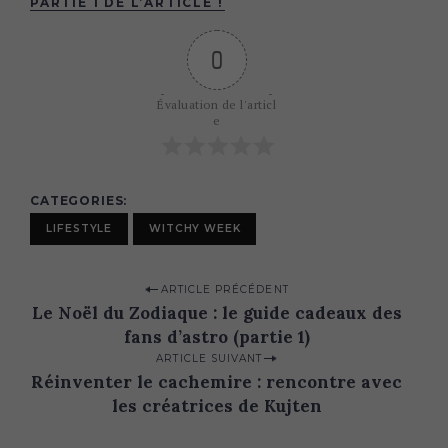
PARTIE 1 DE L’ARTICLE !
0
Évaluation de l'articl
e
CATEGORIES
LIFESTYLE
WITCHY WEEK
P
ARTICLE PRÉCÉDENT
Le Noël du Zodiaque : le guide cadeaux des
o
fans d’astro (partie 1)
s
ARTICLE SUIVANT
t
Réinventer le cachemire : rencontre avec
n
les créatrices de Kujten
a