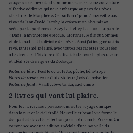
craqué un jus envoutant comme une caresse, une couverture
olfactive addictive qui nous embarque au pays des rêves :
«Les bras de Morphée ». Ce parfum répond à merveille aux
rêves de Jean-David Jacoby le créateur, un rêve mis en
scènepar la parfumeuse Suzy Le Helley. Laissons-lui parole
« Dans la mythologie grecque, Morphée, le fils du Sommeil
et de la nuit, est la divinité des rêves. Ainsi j’ai imaginé un iris
rêvé, fantasmé, idéalisé, avec toutes ses facettes poussées
à l’extrême ». L’histoire olfactive idéale pour le plus rêveur
et idéaliste des signes du Zodiaque.
Notes de tête :
Feuille de violette, pêche, héliotrope –
Notes de cœur :
cœur d’iris, violette, bois de noisetier –
Notes de fond :
Vanille, fève tonka, cachemire
2 livres qui vont lui plaire.
Pour les livres, nous poursuivons notre voyage onirique
dans la nuit et le ciel étoilé. Nouvelle et beau livre forme le
duo parfait de cette sélection pour notre ami le Poisson. On
commence avec une édition spéciale d’une nouvelle du
romancier japonais Haruki Murakami l’une des plus belle