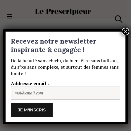
S
k
i
Le Prescripteur
p
S
t
e
×
a
o
Recevez notre newsletter
r
c
c
BIEN-ÊTRE
o
inspirante & engagée !
h
Le
Noël
du
n
De la beauté sans chichi, du bien-être sans bullshit,
t
du s*xe sans complexe, et surtout des femmes sans
e
Zodiaque
:
le
guide
limite !
n
t
Addresse email :
cadeaux
des
fans
d’astro
(partie
2)
SOPHIE HÉROLT PETITPAS
9 DÉCEMBRE
2024