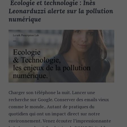
Ecologie et technologie : Inès
Leonarduzzi alerte sur la pollution
numérique
S
e
a
r
c
h
Charger son téléphone la nuit. Lancer une
f
recherche sur Google. Conserver des emails vieux
o
comme le monde.. Autant de pratiques du
r
:
quotidien qui ont un impact direct sur notre
environnement. Venez écouter l’impressionnante