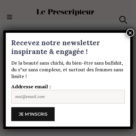
S
k
i
Le Prescripteur
p
S
t
e
×
a
o
Recevez notre newsletter
r
c
c
BEAUTÉ
o
inspirante & engagée !
h
Le
programme
n
De la beauté sans chichi, du bien-être sans bullshit,
t
du s*xe sans complexe, et surtout des femmes sans
e
magique
du
pop-
limite !
n
t
Addresse email :
up
de
Noël
de
Prescription
Lab
TEAM LE PRESCRIPTEUR
28 NOVEMBRE
2018