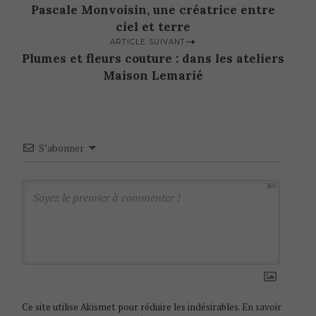
Pascale Monvoisin, une créatrice entre
o
ciel et terre
s
ARTICLE SUIVANT
t
Plumes et fleurs couture : dans les ateliers
n
Maison Lemarié
a
v
i
S’abonner
g
a
300
t
i
o
n
Ce site utilise Akismet pour réduire les indésirables.
En savoir