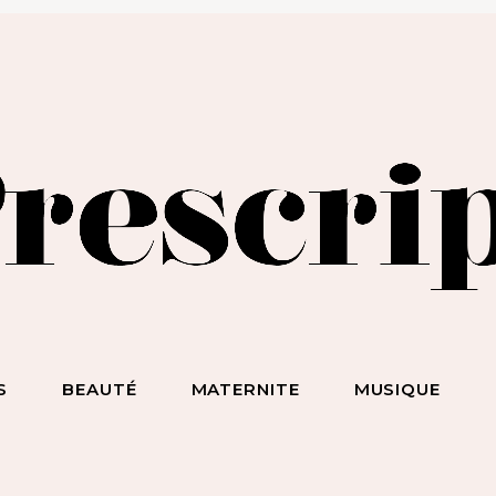
BEAUTÉ SANS NIAISERIE, BIEN-ÊTRE SANS BULLSHIT, S*
ET DES HOMMES SANS LIMITE !
S
BEAUTÉ
MATERNITE
MUSIQUE
ecevez notre newsletter
nspirante & engagée !
 la beauté sans chichi, du bien-être sans bullshit, du s*xe sans
mplexe, et surtout des femmes sans limite !
scripteur
dresse email :
BEAUTÉ
MATERNITE
MUSIQUE