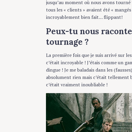
c
jusqu’au moment où nous avons tourné une
h
tous les « clients » avaient été « mangés
f
incroyablement bien fait… flippant!
o
Peux-tu nous raconter
r
:
tournage ?
La première fois que je suis arrivé sur les 
c’était incroyable ! J’étais comme un gamin!
dingue ! Je me baladais dans les (fausses) ru
absolument rien mais c’était tellement bien
c’était vraiment inoubliable !