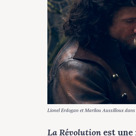
Lionel Erdogan et Marilou Aussilloux dans R
La Révolution
est une f