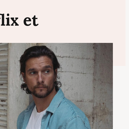
lix
et