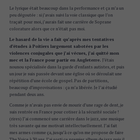
Le lyrique était beaucoup dans la performance et ça m’a un
peu dégoutée : si j’avais suivi la voie classique que l’on
traçait pour moi, j’aurais fait une carrière de Soprane
colorature alors que ce n’était pas moi.
Le hasard de la vie a fait qu’après mes tentatives
d’études à Poitiers largement sabotées par les
violences conjugales que j’ai vécues, j’ai quitté mon
mec et la France pour partir en Angleterre.
J’étais
nounou spécialisée dans la garde d’enfants autistes, et puis
un jour je suis passée devant une église où se déroulait une
répétition d’une école de gospel. Pas de partitions,
beaucoup d’improvisations : ça m’a libérée. Je l’ai étudié
pendant deux ans.
Comme je n’avais pas envie de mourir d’une rage de dent, je
suis rentrée en France pour cotiser à la sécurité sociale !
(rires) J’ai commencé une carrière dans le jazz, une musique
très savante qui me motivait intellectuellement. J’ai fait
mes armes comme ça, jusqu’à ce qu’on me propose de faire
The Voice à 30 ans. J’ai sorti ce premier album de jazz puis il