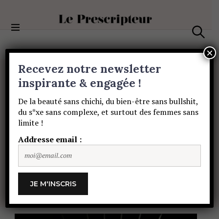
S
k
i
Le Prescripteur
p
S
t
e
×
a
o
Recevez notre newsletter
r
c
c
PORTRAITS
o
inspirante & engagée !
h
Mathilde
:
« Je
suis
n
De la beauté sans chichi, du bien-être sans bullshit,
t
du s*xe sans complexe, et surtout des femmes sans
e
très
insolente
et
limite !
n
t
Addresse email :
ça
énerve
la
fachosphère »
CHARLOTTE DAUBET
5 DÉCEMBRE 2024