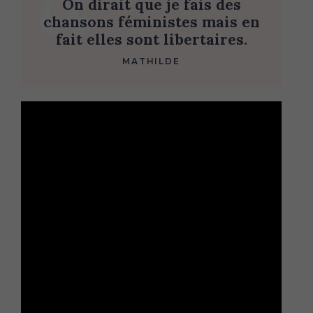
On dirait que je fais des
r
chansons féministes mais en
c
fait elles sont libertaires.
h
f
MATHILDE
o
r
: