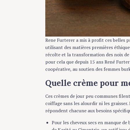
Rene Furterer a mis à profit ces belles pr
utilisant des matières premières éthiques is
récolte et la transformation des noix de Ka
pour cela que depuis 15 ans René Furterer
coopérative, au soutien des femmes burki
Quelle crème pour me
Ces crèmes de jour peu communes filent un
S
coiffage sans les alourdir ni les graisser. 
e
répondent chacune aux besoins spécifiques
a
Pour les cheveux secs en manque de brill
r
de Karité au Cimentrio, un actif issu du