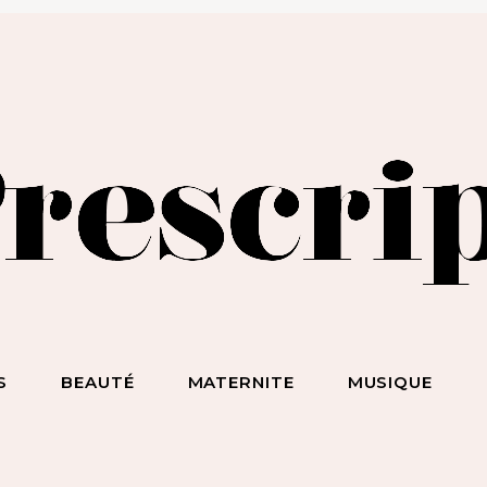
BEAUTÉ SANS NIAISERIE, BIEN-ÊTRE SANS BULLSHIT, S*
ET DES HOMMES SANS LIMITE !
S
BEAUTÉ
MATERNITE
MUSIQUE
ecevez notre newsletter
nspirante & engagée !
 la beauté sans chichi, du bien-être sans bullshit, du s*xe sans
mplexe, et surtout des femmes sans limite !
scripteur
dresse email :
BEAUTÉ
MATERNITE
MUSIQUE