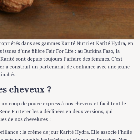
opriétés dans ses gammes Karité Nutri et Karité Hydra, en
sues d’une filière Fair For Life : au Burkina Faso, la
rité sont depuis toujours l’affaire des femmes. C’est
 a construit un partenariat de confiance avec une jeune
nabés.
s cheveux ?
 coup de pouce express à nos cheveux et facilitent le
Rene Furterer les a déclinées en deux versions, qui
 de nos chevelures :
ance : la crème de jour Karité Hydra. Elle associe l’huile
 soja qui comble les brèches et répare les fourches. Nos