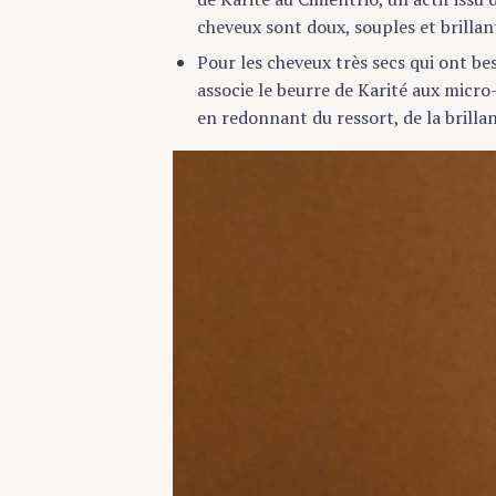
c
cheveux sont doux, souples et brillants
h
f
Pour les cheveux très secs qui ont besoi
o
associe le beurre de Karité aux micro-p
r
en redonnant du ressort, de la brillanc
: