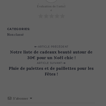
r
Évaluation de l'articl
c
e
h
f
o
r
CATEGORIES
:
Non classé
P
ARTICLE PRÉCÉDENT
Notre liste de cadeaux beauté autour de
o
30€ pour un Noël chic !
s
ARTICLE SUIVANT
t
Pluie de palettes et de paillettes pour les
n
Fêtes !
a
v
i
S’abonner
g