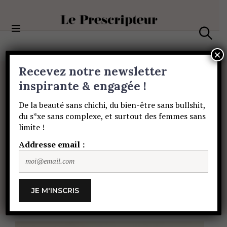
S
k
i
Le Prescripteur
p
S
t
e
×
a
o
Recevez notre newsletter
r
c
c
BEAUTÉ
o
inspirante & engagée !
h
Portez
du
parfum
n
De la beauté sans chichi, du bien-être sans bullshit,
t
du s*xe sans complexe, et surtout des femmes sans
e
partout
où
vous
limite !
n
t
Addresse email :
voulez
être
embrassée
!
ALIÉNOR DE PERIER
20 DÉCEMBRE 2019