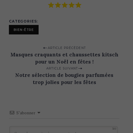
CATEGORIES
BIEN-ÊTRE
P
ARTICLE PRÉCÉDENT
Masques craquants et chaussettes kitsch
o
pour un Noël en fêtes !
s
ARTICLE SUIVANT
t
Notre sélection de bougies parfumées
n
trop jolies pour les fêtes
a
v
i
S’abonner
g
a
300