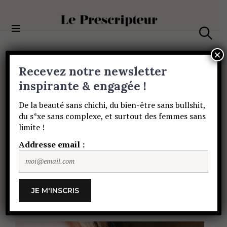
S
k
i
Le Prescripteur
p
S
t
e
×
a
o
Recevez notre newsletter
r
c
c
BEAUTÉ
o
inspirante & engagée !
h
Recette
pour
des
n
De la beauté sans chichi, du bien-être sans bullshit,
t
du s*xe sans complexe, et surtout des femmes sans
e
yeux
au
top
avant,
limite !
n
t
Addresse email :
pendant
et
après
les
fêtes
JULIE BESANÇON
20 DÉCEMBRE 2021