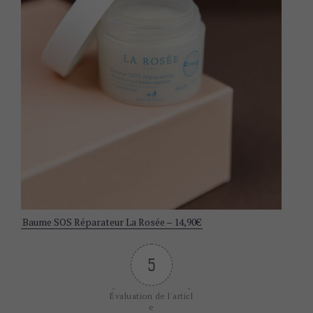
S
e
a
r
c
h
f
o
Baume SOS Réparateur La Rosée – 14,90€
r
:
5
Évaluation de l'articl
e