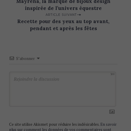
Mayrena, la marque de bijoux design
o
inspirée de l’univers équestre
s
ARTICLE SUIVANT
t
Recette pour des yeux au top avant,
n
pendant et après les fêtes
a
v
i
S’abonner
g
a
300
t
i
o
n
Ce site utilise Akismet pour réduire les indésirables.
En savoir
plus sur comment les données de vos commentaires sont