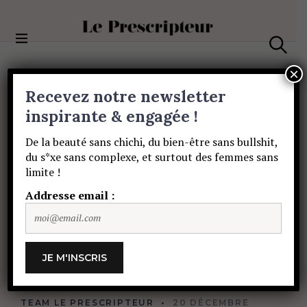
S
k
i
Le Prescripteur
p
S
t
e
×
a
o
Recevez notre newsletter
r
c
c
MODE
o
inspirante & engagée !
h
Masques
n
De la beauté sans chichi, du bien-être sans bullshit,
t
du s*xe sans complexe, et surtout des femmes sans
e
craquants
et
limite !
n
t
Addresse email :
chaussettes
kitsch
pour
un
Noël
en
fêtes
!
TEAM LE PRESCRIPTEUR
20 DÉCEMBRE