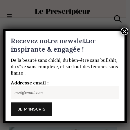
S
k
i
Le Prescripteur
p
S
t
e
×
a
o
Recevez notre newsletter
r
c
c
PORTRAITS
o
inspirante & engagée !
h
Rencontre
avec
la
n
De la beauté sans chichi, du bien-être sans bullshit,
t
du s*xe sans complexe, et surtout des femmes sans
e
sorcière
Melody
limite !
n
t
Addresse email :
Szymczak,
auteure
de
Cosmic
Girl
SOPHIE HÉROLT PETITPAS
4 FÉVRIER 2020