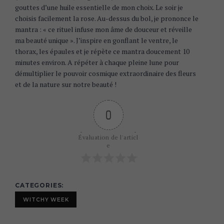
gouttes d’une huile essentielle de mon choix. Le soir je
choisis facilement la rose. Au-dessus du bol, je prononce le
mantra : « ce rituel infuse mon âme de douceur et réveille
ma beauté unique ». J’inspire en gonflant le ventre, le
thorax, les épaules et je répète ce mantra doucement 10
minutes environ. A répéter à chaque pleine lune pour
démultiplier le pouvoir cosmique extraordinaire des fleurs
et de la nature sur notre beauté !
0
S
e
Évaluation de l'articl
a
e
r
c
h
CATEGORIES
f
o
WITCHY WEEK
r
: