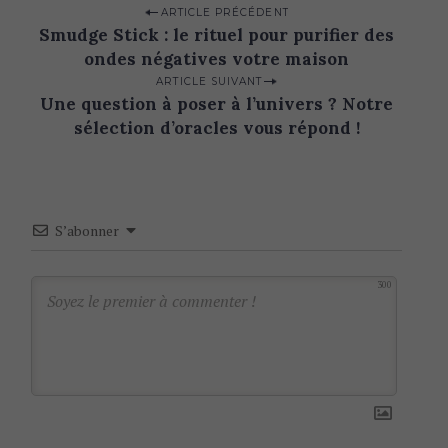
P
ARTICLE PRÉCÉDENT
Smudge Stick : le rituel pour purifier des
o
ondes négatives votre maison
s
ARTICLE SUIVANT
t
Une question à poser à l’univers ? Notre
n
sélection d’oracles vous répond !
a
v
i
S’abonner
g
a
300
t
i
o
n