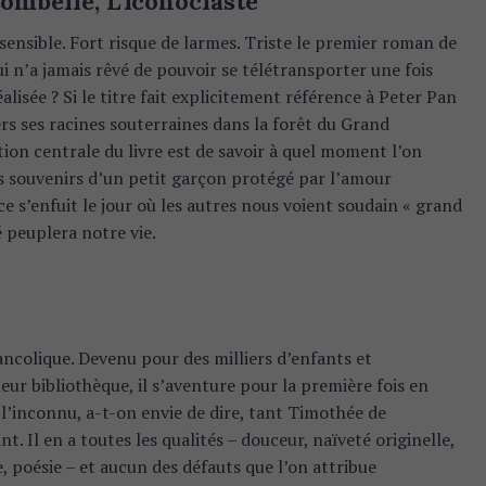
ombelle, L’Iconoclaste
sensible. Fort risque de larmes. Triste le premier roman de
 n’a jamais rêvé de pouvoir se télétransporter une fois
alisée ? Si le titre fait explicitement référence à Peter Pan
ers ses racines souterraines dans la forêt du Grand
ion centrale du livre est de savoir à quel moment l’on
les souvenirs d’un petit garçon protégé par l’amour
e s’enfuit le jour où les autres nous voient soudain « grand
é peuplera notre vie.
colique. Devenu pour des milliers d’enfants et
leur bibliothèque, il s’aventure pour la première fois en
t l’inconnu, a-t-on envie de dire, tant Timothée de
t. Il en a toutes les qualités – douceur, naïveté originelle,
 poésie – et aucun des défauts que l’on attribue