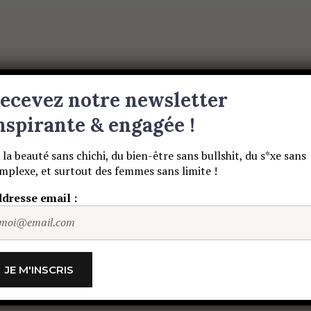
BEAUTÉ SANS NIAISERIE, BIEN-ÊTRE SANS BULLSHIT, S
ET DES HOMMES SANS LIMITE !
S
BEAUTÉ
MATERNITE
MUSIQUE
ecevez notre newsletter
nspirante & engagée !
 la beauté sans chichi, du bien-être sans bullshit, du s*xe sans
mplexe, et surtout des femmes sans limite !
scripteur
dresse email :
BEAUTÉ
MATERNITE
MUSIQUE