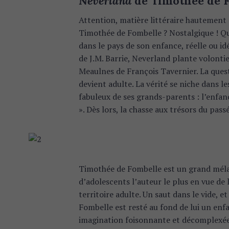
Neverland
de Timothée de F
Attention, matière littéraire hautement 
Timothée de Fombelle ? Nostalgique ! Qui
dans le pays de son enfance, réelle ou idé
de J.M. Barrie, Neverland plante volonti
Meaulnes de François Tavernier. La quest
devient adulte. La vérité se niche dans 
fabuleux de ses grands-parents : l’enfanc
». Dès lors, la chasse aux trésors du pass
Timothée de Fombelle est un grand mélan
d’adolescents l’auteur le plus en vue de 
territoire adulte. Un saut dans le vide, e
Fombelle est resté au fond de lui un enfan
imagination foisonnante et décomplexée,