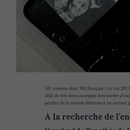
581 romans dont 390 français ! Le cru 2017
déjà de très bons ouvrages font parler d’eux.
pépites de la rentrée littéraire à ne surtout 
A la recherche de l’e