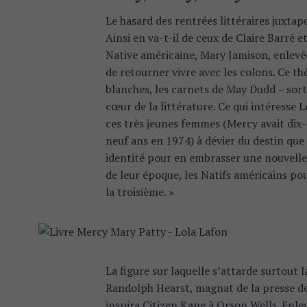
Le hasard des rentrées littéraires juxtap
Ainsi en va-t-il de ceux de Claire Barré 
Native américaine, Mary Jamison, enlevée
de retourner vivre avec les colons. Ce t
blanches, les carnets de May Dudd – sort
cœur de la littérature. Ce qui intéresse 
ces très jeunes femmes (Mercy avait dix
neuf ans en 1974) à dévier du destin que l
identité pour en embrasser une nouvelle, 
de leur époque, les Natifs américains p
la troisième. »
La figure sur laquelle s’attarde surtout 
Randolph Hearst, magnat de la presse de
inspira Citizen Kane à Orson Wells. Enl