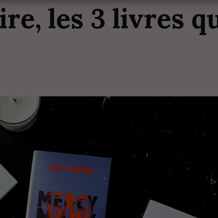
aire,
les
3
livres
q