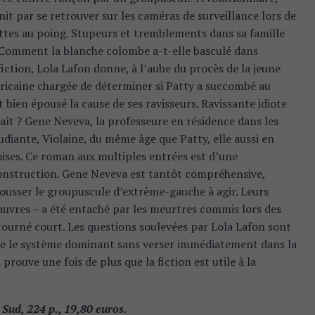
init par se retrouver sur les caméras de surveillance lors de
ettes au poing. Stupeurs et tremblements dans sa famille
. Comment la blanche colombe a-t-elle basculé dans
 fiction, Lola Lafon donne, à l’aube du procès de la jeune
éricaine chargée de déterminer si Patty a succombé au
 bien épousé la cause de ses ravisseurs. Ravissante idiote
raît ? Gene Neveva, la professeure en résidence dans les
udiante, Violaine, du même âge que Patty, elle aussi en
oises. Ce roman aux multiples entrées est d’une
construction. Gene Neveva est tantôt compréhensive,
 pousser le groupuscule d’extrême-gauche à agir. Leurs
pauvres – a été entaché par les meurtres commis lors des
tourné court. Les questions soulevées par Lola Lafon sont
tre le système dominant sans verser immédiatement dans la
rouve une fois de plus que la fiction est utile à la
Sud, 224 p., 19,80 euros.