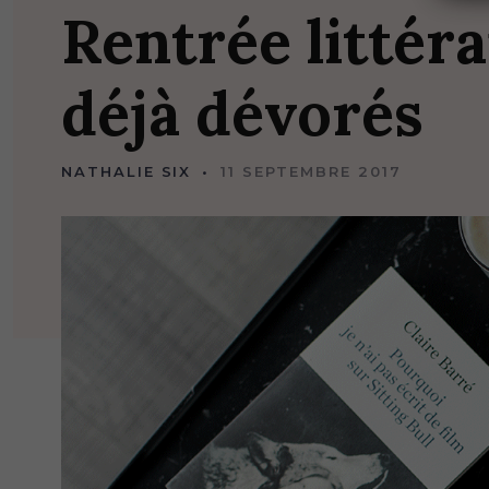
Rentrée
littér
déjà
dévorés
NATHALIE SIX
11 SEPTEMBRE 2017