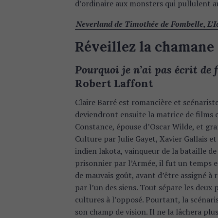
d’ordinaire aux monsters qui pullulent a
Neverland de Timothée de Fombelle, L’Ic
Réveillez la chamane 
Pourquoi je n’ai pas écrit de 
Robert Laffont
Claire Barré est romancière et scénariste
deviendront ensuite la matrice de films 
Constance, épouse d’Oscar Wilde, et gran
Culture par Julie Gayet, Xavier Gallais e
indien lakota, vainqueur de la bataille d
prisonnier par l’Armée, il fut un temps e
S
de mauvais goût, avant d’être assigné à 
e
par l’un des siens. Tout sépare les deux 
a
cultures à l’opposé. Pourtant, la scénari
r
son champ de vision. Il ne la lâchera plus