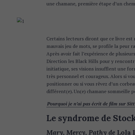
c
une chamane, première étape d’un chemin
h
f
o
r
:
Certains lecteurs diront que ce livre est 
mauvais jeu de mots, se profile la peur ra
Après avoir fait l’expérience de plusieur
Direction les Black Hills pour y rencontre
initiatique, ses visions insufflent une fo
très personnel et courageux. Alors si vo
positionner ou si vous rêvez d’un corbeau
différent(e). Un(e) chamane sommeille p
Pourquoi je n’ai pas écrit de film sur Sit
Le syndrome de Stockh
Mary, Mercy, Pathy de
Lola 