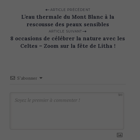
P
ARTICLE PRÉCÉDENT
L’eau thermale du Mont Blanc à la
o
rescousse des peaux sensibles
s
ARTICLE SUIVANT
t
8 occasions de célébrer la nature avec les
n
Celtes – Zoom sur la fête de Litha !
a
v
i
S’abonner
g
a
300
t
i
o
n