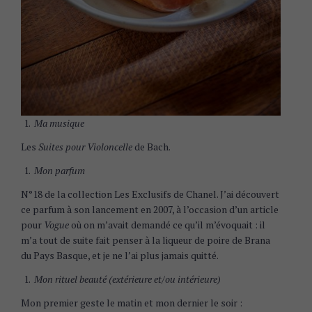
S
e
a
r
c
h
Ma musique
f
o
Les
Suites pour Violoncelle
de Bach.
r
:
Mon parfum
N°18 de la collection Les Exclusifs de Chanel. J’ai découvert
ce parfum à son lancement en 2007, à l’occasion d’un article
pour
Vogue
où on m’avait demandé ce qu’il m’évoquait : il
m’a tout de suite fait penser à la liqueur de poire de Brana
du Pays Basque, et je ne l’ai plus jamais quitté.
Mon rituel beauté (extérieure et/ou intérieure)
Mon premier geste le matin et mon dernier le soir :