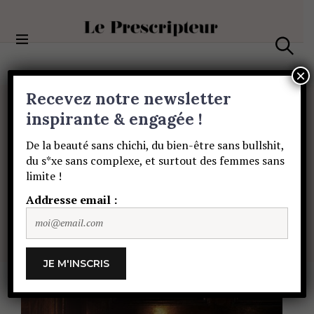
S
k
i
Le Prescripteur
p
S
t
e
×
a
o
Recevez notre newsletter
r
c
c
PORTRAITS
o
inspirante & engagée !
h
Retour
aux
n
De la beauté sans chichi, du bien-être sans bullshit,
t
du s*xe sans complexe, et surtout des femmes sans
e
sources
avec
limite !
n
t
Addresse email :
Hélène
Darroze
PAULINE DE SAINT SAUVEUR
20 JUIN 2021