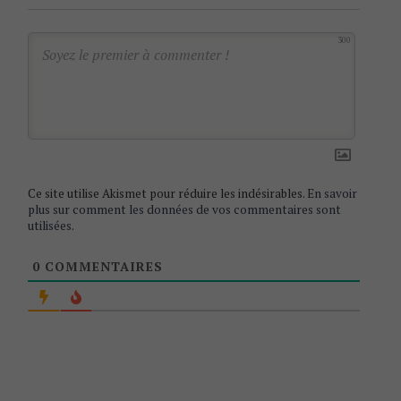
a
t
300
i
o
n
Ce site utilise Akismet pour réduire les indésirables.
En savoir
plus sur comment les données de vos commentaires sont
utilisées
.
0
COMMENTAIRES