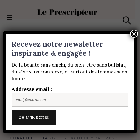
S
k
i
Le Prescripteur
p
S
t
e
×
a
o
Recevez notre newsletter
r
c
c
PORTRAITS
o
inspirante & engagée !
h
Tahnee,
humoriste
n
De la beauté sans chichi, du bien-être sans bullshit,
t
du s*xe sans complexe, et surtout des femmes sans
e
métisse
et
limite !
n
t
Addresse email :
lesbienne
:
«
Ton
silence
ne
te
protégera
pas.
»
CHARLOTTE DAUBET
18 DÉCEMBRE 2023