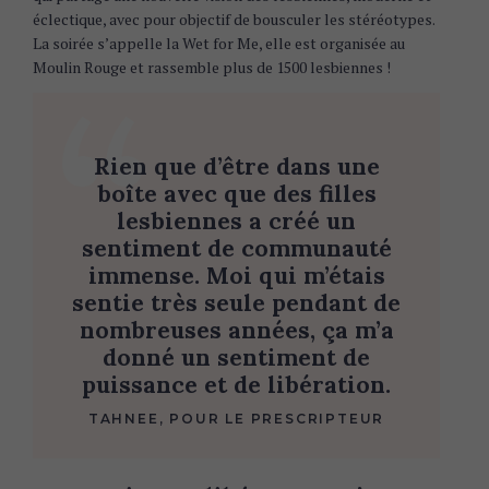
éclectique, avec pour objectif de bousculer les stéréotypes.
La soirée s’appelle la Wet for Me, elle est organisée au
Moulin Rouge et rassemble plus de 1500 lesbiennes !
S
e
a
Rien que d’être dans une
r
boîte avec que des filles
c
h
lesbiennes a créé un
f
sentiment de communauté
o
immense. Moi qui m’étais
r
sentie très seule pendant de
:
nombreuses années, ça m’a
donné un sentiment de
puissance et de libération.
TAHNEE, POUR LE PRESCRIPTEUR