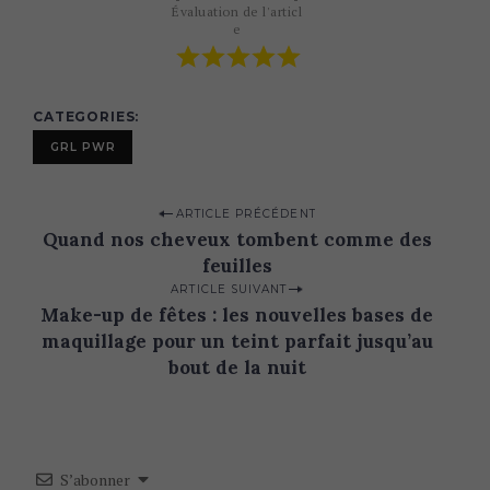
Évaluation de l'articl
e
CATEGORIES
GRL PWR
P
ARTICLE PRÉCÉDENT
Quand nos cheveux tombent comme des
o
feuilles
s
ARTICLE SUIVANT
t
Make-up de fêtes : les nouvelles bases de
n
maquillage pour un teint parfait jusqu’au
bout de la nuit
a
v
i
g
S’abonner