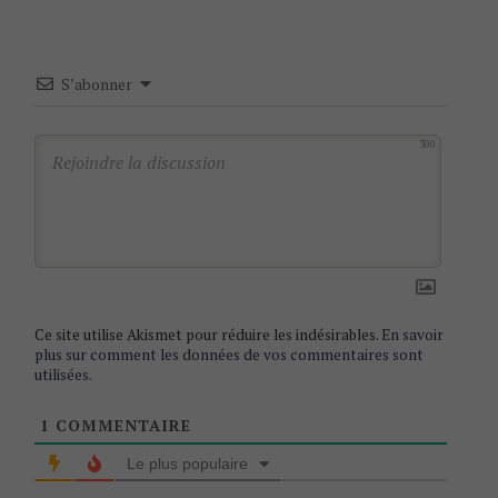
a
v
i
S’abonner
g
a
300
t
i
o
n
Ce site utilise Akismet pour réduire les indésirables.
En savoir
plus sur comment les données de vos commentaires sont
utilisées
.
1
COMMENTAIRE
Le plus populaire