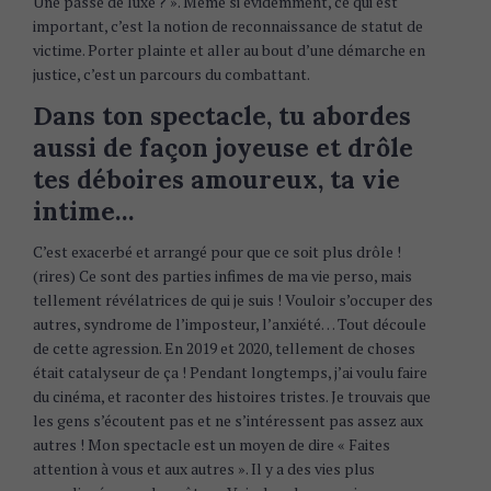
a
Une passe de luxe ? ». Même si évidemment, ce qui est
r
important, c’est la notion de reconnaissance de statut de
c
victime. Porter plainte et aller au bout d’une démarche en
h
justice, c’est un parcours du combattant.
f
Dans ton spectacle, tu abordes
o
aussi de façon joyeuse et drôle
r
:
tes déboires amoureux, ta vie
intime…
C’est exacerbé et arrangé pour que ce soit plus drôle !
(rires) Ce sont des parties infimes de ma vie perso, mais
tellement révélatrices de qui je suis ! Vouloir s’occuper des
autres, syndrome de l’imposteur, l’anxiété… Tout découle
de cette agression. En 2019 et 2020, tellement de choses
était catalyseur de ça ! Pendant longtemps, j’ai voulu faire
du cinéma, et raconter des histoires tristes. Je trouvais que
les gens s’écoutent pas et ne s’intéressent pas assez aux
autres ! Mon spectacle est un moyen de dire « Faites
attention à vous et aux autres ». Il y a des vies plus