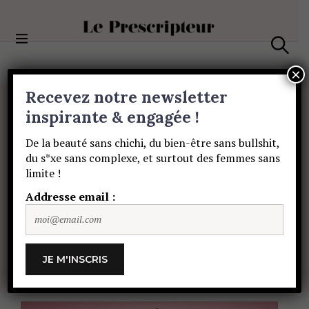
S
k
i
Le Prescripteur
p
S
t
e
×
a
o
Recevez notre newsletter
r
c
c
PORTRAITS
o
inspirante & engagée !
h
Tristan
Lopin
:
son
n
De la beauté sans chichi, du bien-être sans bullshit,
t
du s*xe sans complexe, et surtout des femmes sans
e
nouveau
spectacle
limite !
n
t
Addresse email :
« Irréprochable »
est
une
bombe
CHARLOTTE DAUBET
23 DÉCEMBRE 2021