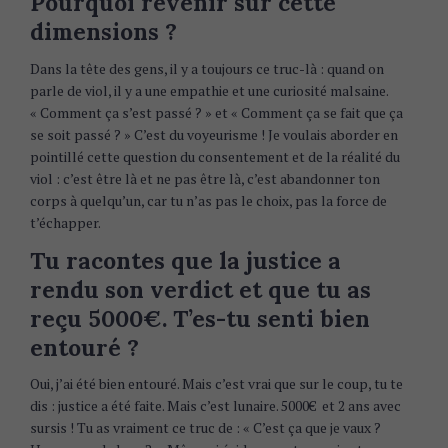
Pourquoi revenir sur cette
dimensions ?
Dans la tête des gens, il y a toujours ce truc-là : quand on
parle de viol, il y a une empathie et une curiosité malsaine.
« Comment ça s’est passé ? » et « Comment ça se fait que ça
se soit passé ? » C’est du voyeurisme ! Je voulais aborder en
pointillé cette question du consentement et de la réalité du
viol : c’est être là et ne pas être là, c’est abandonner ton
corps à quelqu’un, car tu n’as pas le choix, pas la force de
t’échapper.
Tu racontes que la justice a
rendu son verdict et que tu as
reçu 5000€. T’es-tu senti bien
entouré ?
Oui, j’ai été bien entouré. Mais c’est vrai que sur le coup, tu te
S
dis : justice a été faite. Mais c’est lunaire. 5000€ et 2 ans avec
e
sursis ! Tu as vraiment ce truc de : « C’est ça que je vaux ?