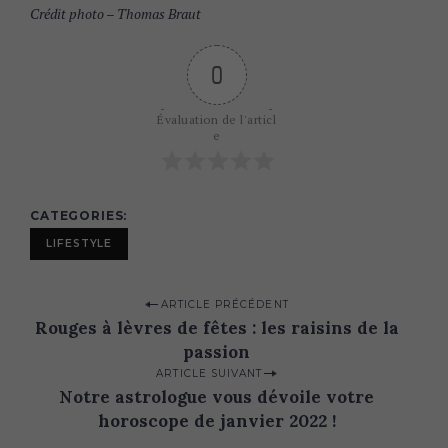
Crédit photo – Thomas Braut
0
Évaluation de l'articl
e
CATEGORIES
LIFESTYLE
P
ARTICLE PRÉCÉDENT
Rouges à lèvres de fêtes : les raisins de la
o
passion
s
ARTICLE SUIVANT
t
Notre astrologue vous dévoile votre
n
horoscope de janvier 2022 !