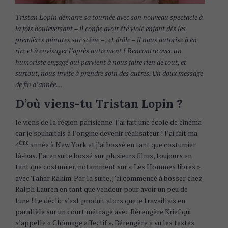
Tristan Lopin démarre sa tournée avec son nouveau spectacle à
la fois bouleversant – il confie avoir été violé enfant dès les
premières minutes sur scène – , et drôle – il nous autorise à en
rire et à envisager l’après autrement ! Rencontre avec un
humoriste engagé qui parvient à nous faire rien de tout, et
surtout, nous invite à prendre soin des autres. Un doux message
de fin d’année…
D’où viens-tu Tristan Lopin ?
Je viens de la région parisienne. J’ai fait une école de cinéma
car je souhaitais à l’origine devenir réalisateur ! J’ai fait ma
ème
4
année à New York et j’ai bossé en tant que costumier
là-bas. J’ai ensuite bossé sur plusieurs films, toujours en
tant que costumier, notamment sur « Les Hommes libres »
avec Tahar Rahim. Par la suite, j’ai commencé à bosser chez
Ralph Lauren en tant que vendeur pour avoir un peu de
tune ! Le déclic s’est produit alors que je travaillais en
parallèle sur un court métrage avec Bérengère Krief qui
s’appelle « Chômage affectif ». Bérengère a vu les textes