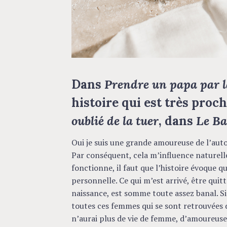
c
h
f
o
r
:
Dans
Prendre un papa par 
histoire qui est très pro
oublié de la tuer
, dans
Le Ba
Oui je suis une grande amoureuse de l’auto
Par conséquent, cela m’influence naturel
fonctionne, il faut que l’histoire évoque 
personnelle. Ce qui m’est arrivé, être quit
naissance, est somme toute assez banal. Si 
toutes ces femmes qui se sont retrouvées da
n’aurai plus de vie de femme, d’amoureuse,