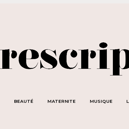
BEAUTÉ SANS NIAISERIE, BIEN-ÊTRE SANS BULLSHIT, S*
ET DES HOMMES SANS LIMITE !
S
BEAUTÉ
MATERNITE
MUSIQUE
ecevez notre newsletter
nspirante & engagée !
 la beauté sans chichi, du bien-être sans bullshit, du s*xe sans
mplexe, et surtout des femmes sans limite !
scripteur
dresse email :
BEAUTÉ
MATERNITE
MUSIQUE