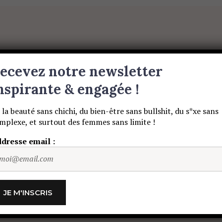
BEAUTÉ SANS NIAISERIE, BIEN-ÊTRE SANS BULLSHIT, S
ET DES HOMMES SANS LIMITE !
S
BEAUTÉ
MATERNITE
MUSIQUE
ecevez notre newsletter
nspirante & engagée !
 la beauté sans chichi, du bien-être sans bullshit, du s*xe sans
mplexe, et surtout des femmes sans limite !
scripteur
dresse email :
BEAUTÉ
MATERNITE
MUSIQUE