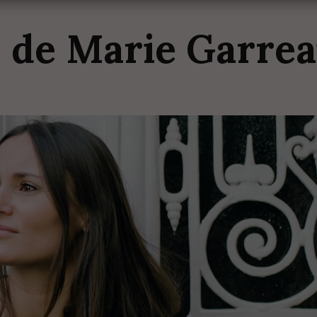
p
de
Marie
Garre