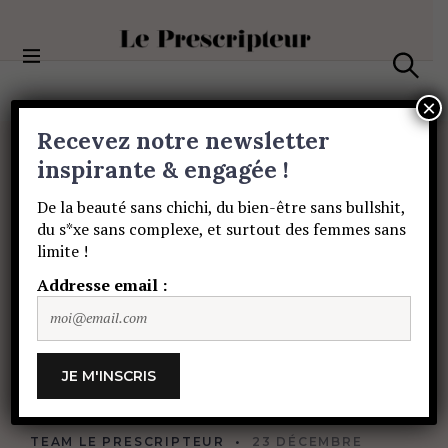
S
k
i
Le Prescripteur
p
S
t
e
×
a
o
Recevez notre newsletter
r
c
c
BEAUTÉ
o
inspirante & engagée !
h
Vernis
vert
forêt
:
n
De la beauté sans chichi, du bien-être sans bullshit,
t
du s*xe sans complexe, et surtout des femmes sans
e
LA
couleur
à
limite !
n
t
Addresse email :
porter
pour
les
fêtes
de
fin
d’année…
TEAM LE PRESCRIPTEUR
23 DÉCEMBRE