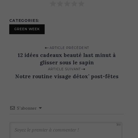
CATEGORIES
GREEN WEEK
S
e
a
P
ARTICLE PRÉCÉDENT
r
12 idées cadeaux beauté last minut à
o
c
glisser sous le sapin
h
s
ARTICLE SUIVANT
f
t
Notre routine visage détox’ post-fêtes
o
n
r
:
a
v
S’abonner
i
g
300
a