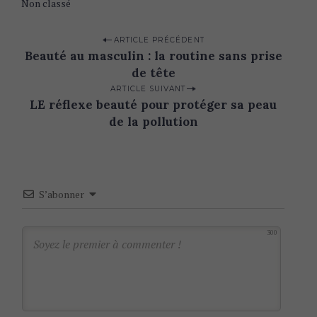
Non classé
P
ARTICLE PRÉCÉDENT
Beauté au masculin : la routine sans prise
o
de tête
s
ARTICLE SUIVANT
t
LE réflexe beauté pour protéger sa peau
n
de la pollution
a
v
i
S’abonner
g
a
300
t
i
o
n