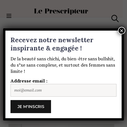
S
k
i
Le Prescripteur
p
S
t
e
×
a
o
Recevez notre newsletter
r
c
c
BEAUTÉ
o
inspirante & engagée !
h
Vivez
l’expérience
n
De la beauté sans chichi, du bien-être sans bullshit,
t
du s*xe sans complexe, et surtout des femmes sans
e
d’un
spa…chez
limite !
n
t
Addresse email :
vous
avec
Qiriness
!
ALIÉNOR DE PERIER
15 OCTOBRE 2019