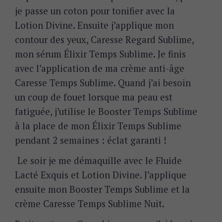
je passe un coton pour tonifier avec la
Lotion Divine. Ensuite j’applique mon
contour des yeux, Caresse Regard Sublime,
mon sérum Élixir Temps Sublime. Je finis
avec l’application de ma crème anti-âge
Caresse Temps Sublime. Quand j’ai besoin
un coup de fouet lorsque ma peau est
fatiguée, j’utilise le Booster Temps Sublime
S
e
à la place de mon Élixir Temps Sublime
a
pendant 2 semaines : éclat garanti !
r
c
Le soir je me démaquille avec le Fluide
h
Lacté Exquis et Lotion Divine. J’applique
f
o
ensuite mon Booster Temps Sublime et la
r
crème Caresse Temps Sublime Nuit.
: