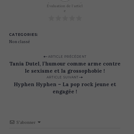
Évaluation de l'articl
e
CATEGORIES
Non classé
P
ARTICLE PRÉCÉDENT
Tania Dutel, l’humour comme arme contre
o
le sexisme et la grossophobie !
s
ARTICLE SUIVANT
t
Hyphen Hyphen – La pop rock jeune et
n
engagée !
a
v
i
S’abonner
g