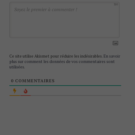
a
300
t
i
o
n
Ce site utilise Akismet pour réduire les indésirables.
En savoir
plus sur comment les données de vos commentaires sont
utilisées
.
0
COMMENTAIRES