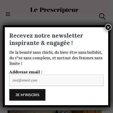
S
k
i
Le Prescripteur
p
S
t
e
×
a
o
Recevez notre newsletter
r
c
c
PORTRAITS
o
inspirante & engagée !
h
William
Lebghil
n
De la beauté sans chichi, du bien-être sans bullshit,
t
du s*xe sans complexe, et surtout des femmes sans
e
dans
Yves
:
«
Je
limite !
n
t
Addresse email :
sortais
mon
texte
devant
un
frigo
»
CHARLOTTE DAUBET
25 MAI 2019