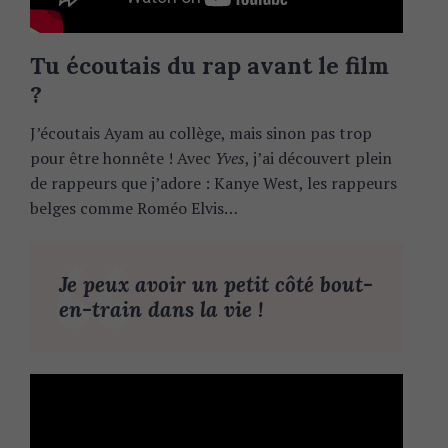
Tu écoutais du rap avant le film
?
J’écoutais Ayam au collège, mais sinon pas trop
pour être honnête ! Avec
Yves
, j’ai découvert plein
de rappeurs que j’adore : Kanye West, les rappeurs
belges comme Roméo Elvis…
Je peux avoir un petit côté bout-
en-train dans la vie !
S
e
a
r
c
h