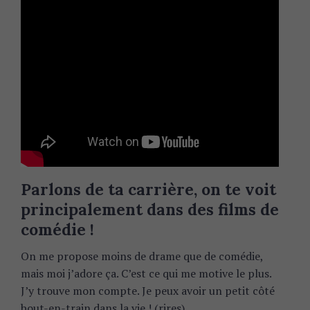
f
o
r
:
Parlons de ta carrière, on te voit
principalement dans des films de
comédie !
On me propose moins de drame que de comédie,
mais moi j’adore ça. C’est ce qui me motive le plus.
J’y trouve mon compte. Je peux avoir un petit côté
bout-en-train dans la vie ! (rires)