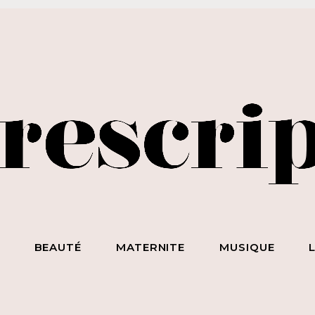
BEAUTÉ SANS NIAISERIE, BIEN-ÊTRE SANS BULLSHIT, S*
ET DES HOMMES SANS LIMITE !
S
BEAUTÉ
MATERNITE
MUSIQUE
ecevez notre newsletter
nspirante & engagée !
 la beauté sans chichi, du bien-être sans bullshit, du s*xe sans
mplexe, et surtout des femmes sans limite !
scripteur
dresse email :
BEAUTÉ
MATERNITE
MUSIQUE