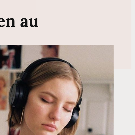
ien
au