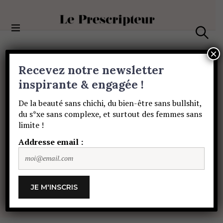
S
k
i
Le Prescripteur
p
S
t
e
×
a
o
Recevez notre newsletter
r
c
c
MUSIQUE
o
inspirante & engagée !
h
Agoria
au
micro
de
n
De la beauté sans chichi, du bien-être sans bullshit,
t
du s*xe sans complexe, et surtout des femmes sans
e
Track
Record
:
une
limite !
n
t
Addresse email :
galaxie
en
expansion
PAULINE DE SAINT SAUVEUR
22 FÉVRIER
2022