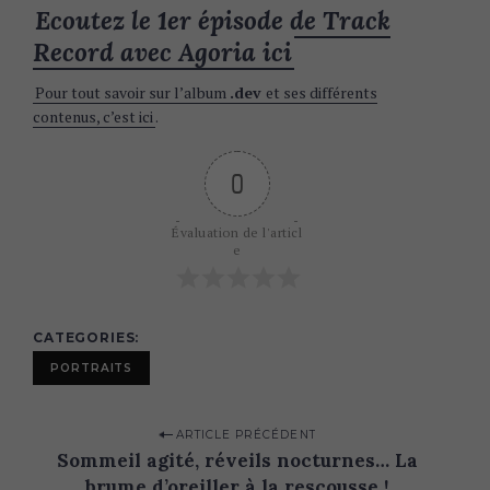
Ecoutez le 1er épisode de Track
Record avec Agoria ici
Pour tout savoir sur l’album
.dev
et ses différents
contenus, c’est ici
.
S
e
0
a
r
c
Évaluation de l'articl
e
h
f
o
r
CATEGORIES
:
PORTRAITS
P
ARTICLE PRÉCÉDENT
Sommeil agité, réveils nocturnes… La
o
brume d’oreiller à la rescousse !