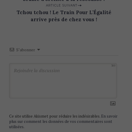
s
ARTICLE SUIVANT
t
Tchou tchou ! Le Train Pour L’Égalité
n
arrive près de chez vous !
a
v
i
S’abonner
g
a
300
t
i
o
n
Ce site utilise Akismet pour réduire les indésirables.
En savoir
plus sur comment les données de vos commentaires sont
utilisées
.