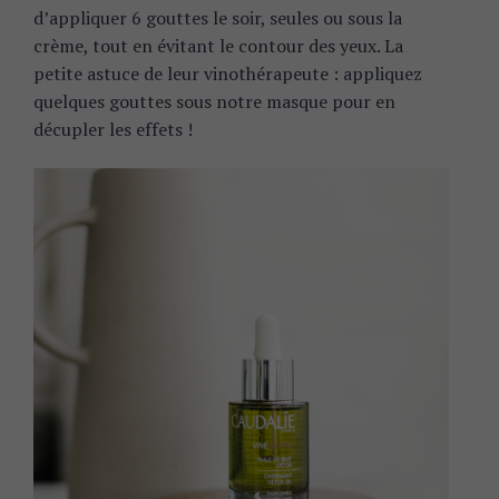
d’appliquer 6 gouttes le soir, seules ou sous la
crème, tout en évitant le contour des yeux. La
petite astuce de leur vinothérapeute : appliquez
quelques gouttes sous notre masque pour en
S
décupler les effets !
e
a
r
c
h
f
o
r
: