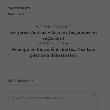
CATEGORIES
Non classé
P
ARTICLE PRÉCÉDENT
Les joies d’en bas – Ecartez les jambes et
o
regardez !
s
ARTICLE SUIVANT
t
Peau qui brille, acné d’adulte… Nos tips
n
pour s’en débarrasser
a
v
i
S’abonner
g
a
300
t
i