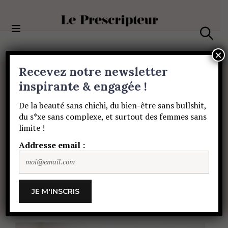
S
k
i
Le Prescripteur
p
S
t
e
×
a
o
Recevez notre newsletter
r
c
c
BEAUTÉ
o
inspirante & engagée !
h
Comment
éviter
le
n
De la beauté sans chichi, du bien-être sans bullshit,
t
du s*xe sans complexe, et surtout des femmes sans
e
burn-out
de
vos
limite !
n
t
Addresse email :
cellules
avec
Caudalie
!
TEAM LE PRESCRIPTEUR
4 AVRIL 2018