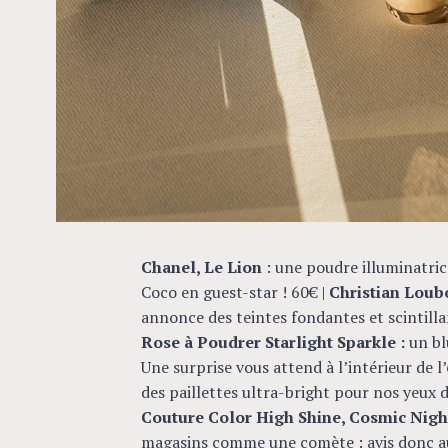
c
h
f
o
r
:
Chanel, Le Lion
: une poudre illuminatric
Coco en guest-star ! 60€ |
Christian Loub
annonce des teintes fondantes et scintilla
Rose à Poudrer Starlight Sparkle :
un bl
Une surprise vous attend à l’intérieur de l
des paillettes ultra-bright pour nos yeux 
Couture Color High Shine, Cosmic Nig
magasins comme une comète : avis donc aux