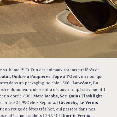
e su-blime !!! Et l’un des animaux totems préférés de
outin, Ombre à Paupières Tape à l’Oeil
: un nom qui
ntes dans un packaging so chic ! 50€ |
Lancôme, La
ush enlumineur iridescent à découvrir impérativement !
’écrin doré ! 60€ |
Marc Jacobs, See-Quins Flashlight
:
de braise 24,99€ chez Sephora. |
Givenchy, Le Vernis
ht
: un rouge de fêtes très hot, qui passera dans nos
 nail lacquer addicts ! 24,95€ |
Diorific Vernis