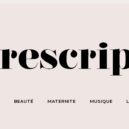
BEAUTÉ SANS NIAISERIE, BIEN-ÊTRE SANS BULLSHIT, S*
ET DES HOMMES SANS LIMITE !
S
BEAUTÉ
MATERNITE
MUSIQUE
ecevez notre newsletter
nspirante & engagée !
 la beauté sans chichi, du bien-être sans bullshit, du s*xe sans
mplexe, et surtout des femmes sans limite !
scripteur
dresse email :
BEAUTÉ
MATERNITE
MUSIQUE