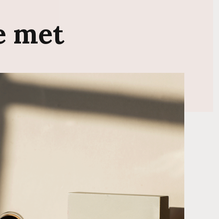
e
met