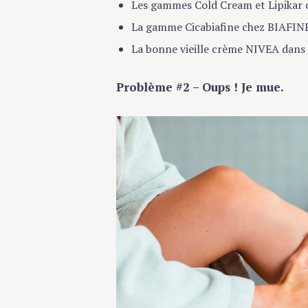
La gamme Cicabiafine chez BIAFINE, 
La bonne vieille crème NIVEA dans so
Problème #2 – Oups ! Je mue.
S
e
a
r