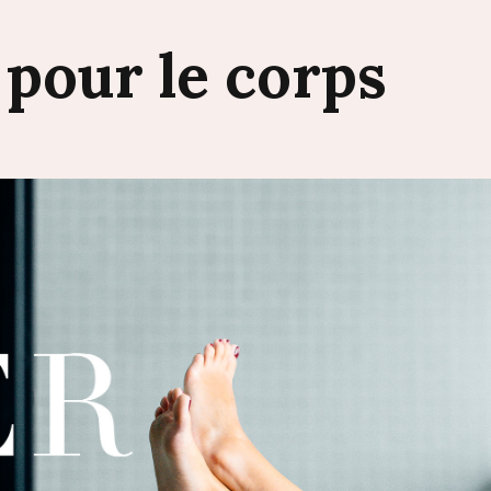
s
pour
le
corps
6