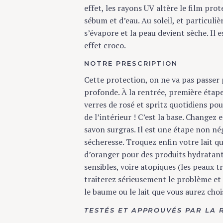
effet, les rayons UV altère le film prot
sébum et d’eau. Au soleil, et particulière
s’évapore et la peau devient sèche. Il es
effet croco.
NOTRE PRESCRIPTION
Cette protection, on ne va pas passer pa
profonde. À la rentrée, première étape 
verres de rosé et spritz quotidiens pour de
de l’intérieur ! C’est la base. Changez e
savon surgras. Il est une étape non négli
sécheresse. Troquez enfin votre lait quot
d’oranger pour des produits hydratants 
sensibles, voire atopiques (les peaux trè
traiterez sérieusement le problème et co
le baume ou le lait que vous aurez chois
TESTÉS ET APPROUVÉS PAR LA RÉ
Les gammes Cold Cream et Lipikar c