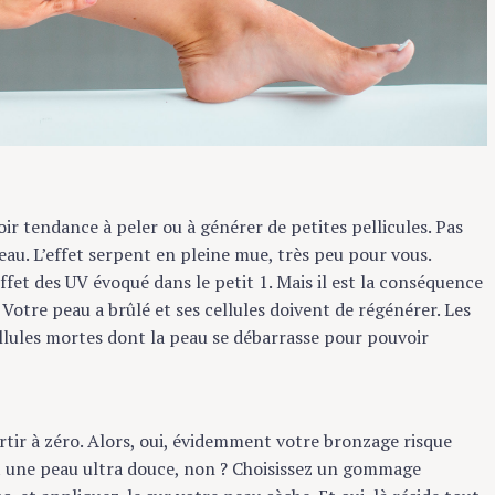
r tendance à peler ou à générer de petites pellicules. Pas
. L’effet serpent en pleine mue, très peu pour vous.
et des UV évoqué dans le petit 1. Mais il est la conséquence
otre peau a brûlé et ses cellules doivent de régénérer. Les
llules mortes dont la peau se débarrasse pour pouvoir
r à zéro. Alors, oui, évidemment votre bronzage risque
une peau ultra douce, non ? Choisissez un gommage
et appliquez-le sur votre peau sèche. Et oui, là réside tout