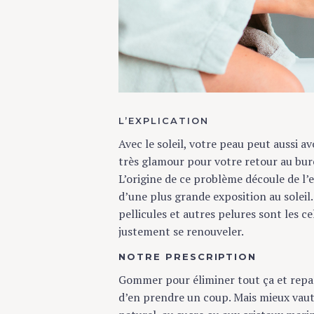
c
h
f
o
r
:
L’EXPLICATION
Avec le soleil, votre peau peut aussi avoi
très glamour pour votre retour au bureau
L’origine de ce problème découle de l’eff
d’une plus grande exposition au soleil. V
pellicules et autres pelures sont les ce
justement se renouveler.
NOTRE PRESCRIPTION
Gommer pour éliminer tout ça et reparti
d’en prendre un coup. Mais mieux vaut 
naturel, au sucre ou aux cristaux marins, 