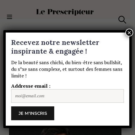
S
k
i
Le Prescripteur
p
S
t
e
×
a
o
Recevez notre newsletter
r
c
c
PORTRAITS
o
inspirante & engagée !
h
Derrière
les
n
De la beauté sans chichi, du bien-être sans bullshit,
t
du s*xe sans complexe, et surtout des femmes sans
e
platines
avec
The
limite !
n
t
Addresse email :
Mekanism
PAULINE DE SAINT SAUVEUR
9 AOÛT 2021