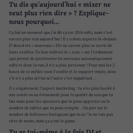
Tu dis qu’aujourd’hui « mixer ne
veut plus rien dire » ? Explique-
nous pourquoi
…
Ca fait un moment que j’ai dit ça (
en 2016 ndlr
), mais c’est
encore plus vrai aujourd’hui ! Il y a deux aspects là-dedans.
D’abord les « nouveaux » DJs ne savent plus se servir de
leurs oreilles. Tu leur enlèves le « sync » sur l’ordinateur
(
qui permet de synchroniser les morceaux automatiquement
ndlr
) et donc la vue, il n’y a plus personne ! Pour moi les 2
bases de ce métier sont l’oreille et le support vinyle, donc
s’il n’y a plus ni l’un ni l’autre c’est inquiétant…
Il y a également l’aspect marketing : tu n’es plus booké à
une soirée ou un évènement pour la qualité du son que tu
fais mais pour les sponsors que tu peux apporter ou le
nombre de tables que tu peux remplir… Ou pire sur le
nombre de followers Instagram que tu as ! Je ne vais pas
citer de noms, mais ça a tué le game…
Tu es toi-même à la fois DJ et