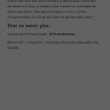
d’où je vais faire des aller-retours, d’abord pour construire
ma maison là-bas, et ensuite pour tourner en Amérique du
Sud et aux Etats-Unis qui ont repris et où il y a plein
d’opportunités. Je n’ai qu’une envie et qu’une hâte, jouer !
Pour en savoir plus :
Instagram et Soundcloud :
@themekanism
Nouvel EP : « Together » (Adrianza Records) disponible sur
Spotify