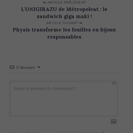
P
ARTICLE PRÉCÉDENT
L’ONIGIRAZU de Métropoleat : le
o
sandwich giga maki !
s
ARTICLE SUIVANT
t
Physis transforme les feuilles en bijoux
n
responsables
a
v
i
S’abonner
g
a
300
t
i
o
n