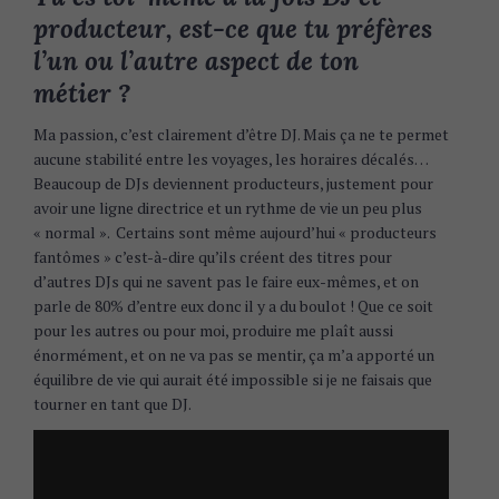
producteur, est-ce que tu préfères
l’un ou l’autre aspect de ton
métier ?
Ma passion, c’est clairement d’être DJ. Mais ça ne te permet
aucune stabilité entre les voyages, les horaires décalés…
Beaucoup de DJs deviennent producteurs, justement pour
avoir une ligne directrice et un rythme de vie un peu plus
« normal ». Certains sont même aujourd’hui « producteurs
fantômes » c’est-à-dire qu’ils créent des titres pour
S
d’autres DJs qui ne savent pas le faire eux-mêmes, et on
e
parle de 80% d’entre eux donc il y a du boulot ! Que ce soit
a
pour les autres ou pour moi, produire me plaît aussi
r
énormément, et on ne va pas se mentir, ça m’a apporté un
c
équilibre de vie qui aurait été impossible si je ne faisais que
h
tourner en tant que DJ.
f
o
r
: