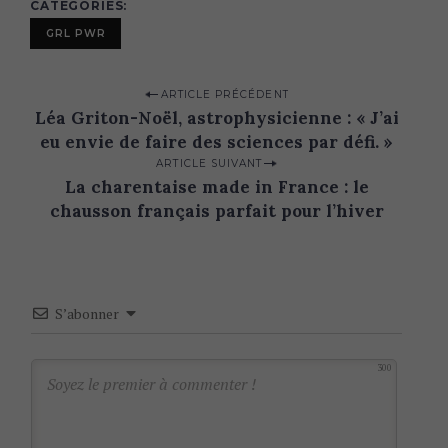
CATEGORIES
GRL PWR
P
ARTICLE PRÉCÉDENT
Léa Griton-Noël, astrophysicienne : « J’ai
o
eu envie de faire des sciences par défi. »
s
ARTICLE SUIVANT
t
La charentaise made in France : le
n
chausson français parfait pour l’hiver
a
v
i
S’abonner
g
a
300
t
i
o