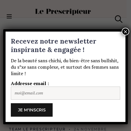
S
k
i
Le Prescripteur
p
S
t
e
×
a
o
Recevez notre newsletter
r
c
c
PORTRAITS
o
inspirante & engagée !
h
Doully,
humoriste
n
De la beauté sans chichi, du bien-être sans bullshit,
t
du s*xe sans complexe, et surtout des femmes sans
e
ex
junkie
:
«
limite !
n
t
Addresse email :
J’avais
ce
truc-là
d’aimer
les
choses
interdites.
»
TEAM LE PRESCRIPTEUR
24 NOVEMBRE