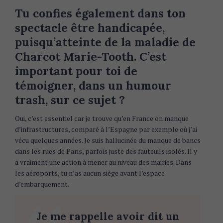
Tu confies également dans ton
S
spectacle être handicapée,
e
puisqu’atteinte de la maladie de
a
Charcot Marie-Tooth. C’est
r
c
important pour toi de
h
témoigner, dans un humour
f
trash, sur ce sujet ?
o
r
Oui, c’est essentiel car je trouve qu’en France on manque
:
d’infrastructures, comparé à l’Espagne par exemple où j’ai
vécu quelques années. Je suis hallucinée du manque de bancs
dans les rues de Paris, parfois juste des fauteuils isolés. Il y
a vraiment une action à mener au niveau des mairies. Dans
les aéroports, tu n’as aucun siège avant l’espace
d’embarquement.
Je me rappelle avoir dit un