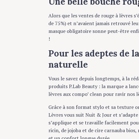
Une belle bouche roug
Alors que les ventes de rouge à lèvres s’é
de 75%) et n’avaient jamais retrouvé leur n
masque obligatoire sonne peut-être enfin 
!
Pour les adeptes de la
naturelle
Vous le savez depuis longtemps, à la rédac
produits P.Lab Beauty : la marque a lancé
lèvres aux compo’ clean pour ravir nos lèvr
Grâce à son format stylo et sa texture on
Lèvres vous suit Nuit & Jour et s’adapte à 
s’applique et se travaille facilement pour 
ricin, de jojoba et de cire carnauba bios, 
et un confort longue durée.