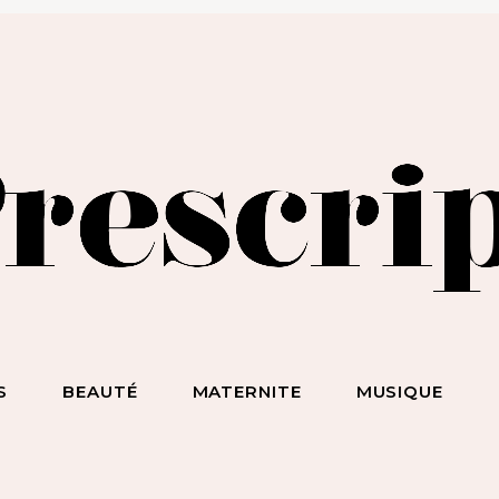
BEAUTÉ SANS NIAISERIE, BIEN-ÊTRE SANS BULLSHIT, S*
ET DES HOMMES SANS LIMITE !
S
BEAUTÉ
MATERNITE
MUSIQUE
ecevez notre newsletter
nspirante & engagée !
 la beauté sans chichi, du bien-être sans bullshit, du s*xe sans
mplexe, et surtout des femmes sans limite !
scripteur
dresse email :
BEAUTÉ
MATERNITE
MUSIQUE