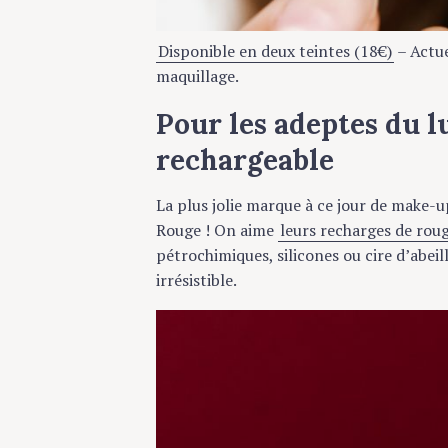
c
h
Disponible en deux teintes (18€)
– Actuell
f
maquillage.
o
r
Pour les adeptes du lu
:
rechargeable
La plus jolie marque à ce jour de make-up
Rouge ! On aime
leurs recharges de rouges
pétrochimiques, silicones ou cire d’abeille
irrésistible.