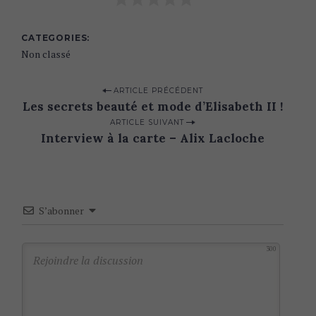
a
r
c
CATEGORIES
h
Non classé
f
o
P
ARTICLE PRÉCÉDENT
r
Les secrets beauté et mode d’Elisabeth II !
:
o
ARTICLE SUIVANT
s
Interview à la carte – Alix Lacloche
t
n
a
S’abonner
v
i
300
g
a
t