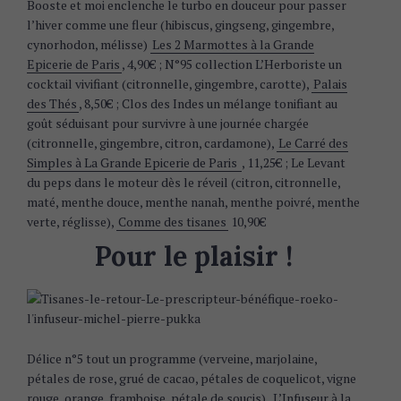
Booste et moi enclenche le turbo en douceur pour passer
l’hiver comme une fleur (hibiscus, gingseng, gingembre,
cynorhodon, mélisse)
Les 2 Marmottes à la Grande
Epicerie de Paris
, 4,90€ ; N°95 collection L’Herboriste un
cocktail vivifiant (citronnelle, gingembre, carotte),
Palais
des Thés
, 8,50€ ; Clos des Indes un mélange tonifiant au
goût séduisant pour survivre à une journée chargée
(citronnelle, gingembre, citron, cardamone),
Le Carré des
Simples à La Grande Epicerie de Paris
, 11,25€ ; Le Levant
du peps dans le moteur dès le réveil (citron, citronnelle,
maté, menthe douce, menthe nanah, menthe poivré, menthe
verte, réglisse),
Comme des tisanes
10,90€
Pour le plaisir !
Délice n°5 tout un programme (verveine, marjolaine,
pétales de rose, grué de cacao, pétales de coquelicot, vigne
rouge, orange, framboise, pétale de soucis),
L’Infuseur à la