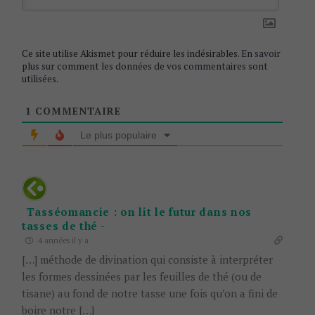
i
o
n
Ce site utilise Akismet pour réduire les indésirables.
En savoir
plus sur comment les données de vos commentaires sont
utilisées
.
1
COMMENTAIRE
Le plus populaire
Tasséomancie : on lit le futur dans nos
tasses de thé -
4 années il y a
[…] méthode de divination qui consiste à interpréter
les formes dessinées par les feuilles de thé (ou de
tisane) au fond de notre tasse une fois qu’on a fini de
boire notre […]