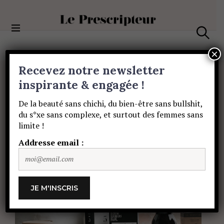
S
k
i
Le Prescripteur
p
S
t
e
×
a
o
Recevez notre newsletter
r
c
c
BIEN-ÊTRE
o
inspirante & engagée !
h
La
revanche
de
la
n
De la beauté sans chichi, du bien-être sans bullshit,
t
du s*xe sans complexe, et surtout des femmes sans
e
tisane
!
limite !
n
t
Addresse email :
SOPHIE HÉROLT PETITPAS
19 DÉCEMBRE
2017