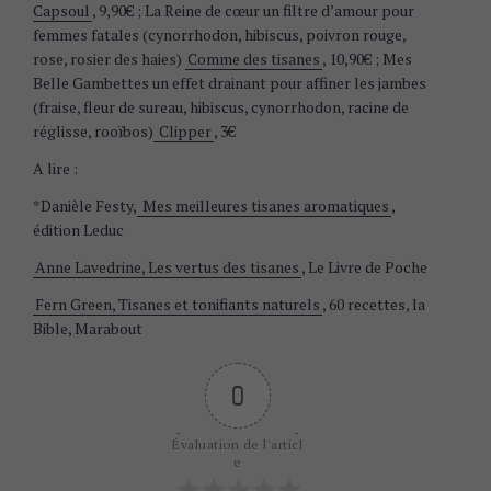
Capsoul
, 9,90€ ; La Reine de cœur un filtre d’amour pour
femmes fatales (cynorrhodon, hibiscus, poivron rouge,
rose, rosier des haies)
Comme des tisanes
, 10,90€ ; Mes
Belle Gambettes un effet drainant pour affiner les jambes
(fraise, fleur de sureau, hibiscus, cynorrhodon, racine de
réglisse, rooïbos)
Clipper
, 3€
A lire :
*Danièle Festy,
Mes meilleures tisanes aromatiques
,
édition Leduc
Anne Lavedrine, Les vertus des tisanes
, Le Livre de Poche
Fern Green, Tisanes et tonifiants naturels
, 60 recettes, la
Bible, Marabout
0
S
Évaluation de l'articl
e
e