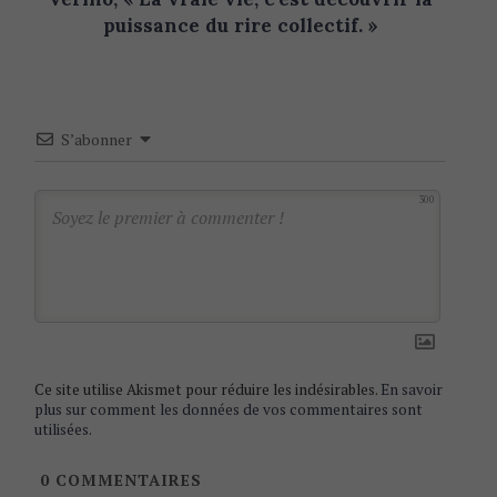
n
puissance du rire collectif. »
a
v
i
S’abonner
g
a
300
t
S
e
i
a
o
r
n
c
h
f
Ce site utilise Akismet pour réduire les indésirables.
En savoir
o
plus sur comment les données de vos commentaires sont
r
utilisées
.
:
0
COMMENTAIRES