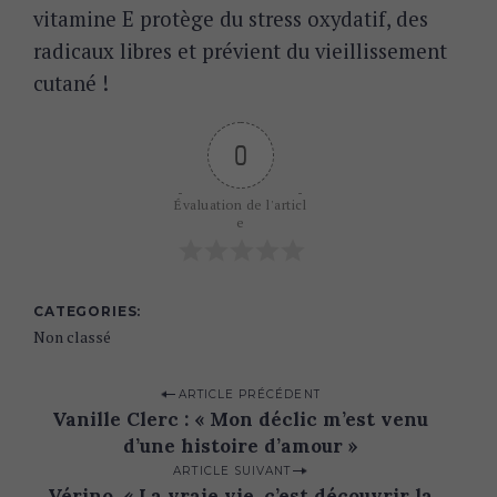
vitamine E protège du stress oxydatif, des
radicaux libres et prévient du vieillissement
cutané !
0
Évaluation de l'articl
e
CATEGORIES
Non classé
P
ARTICLE PRÉCÉDENT
Vanille Clerc : « Mon déclic m’est venu
o
d’une histoire d’amour »
s
ARTICLE SUIVANT
t
Vérino, « La vraie vie, c’est découvrir la