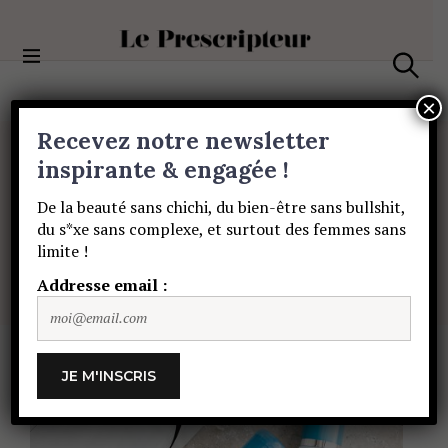
S
k
i
Le Prescripteur
p
S
t
e
×
a
o
Recevez notre newsletter
r
c
c
BEAUTÉ
o
inspirante & engagée !
h
Il
fait
CHAUD,
n
De la beauté sans chichi, du bien-être sans bullshit,
t
du s*xe sans complexe, et surtout des femmes sans
e
votre
peau
a
soif
!
limite !
n
t
Addresse email :
CHLOE AUDIGER
13 JUILLET 2019